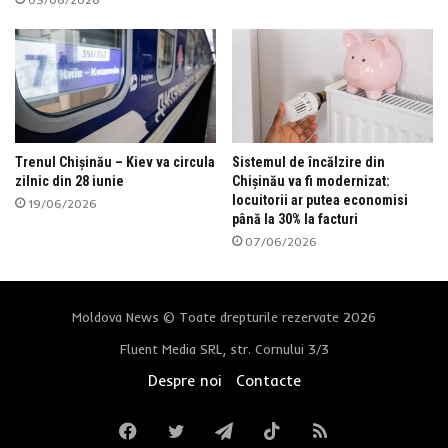
Trenul Chișinău – Kiev va circula
Sistemul de încălzire din
zilnic din 28 iunie
Chișinău va fi modernizat:
locuitorii ar putea economisi
19/06/2026
până la 30% la facturi
07/06/2026
Moldova News © Toate drepturile rezervate 2026
Fluent Media SRL, str. Cornului 3/3
Despre noi
Contacte
Facebook
Twitter
Telegram
TikTok
RSS