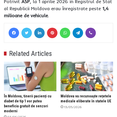
Potrivit
ASP
, la 1 aprilie 2026 în Registrul de Stat
al Republicii Moldova erau înregistrate peste
1,4
milioane de vehicule
.
Facebook
Twitter
LinkedIn
Pinterest
WhatsApp
Telegram
Viber
Related Articles
În Moldova, tinerii pacienți cu
Moldova va recunoaște rețetele
diabet de tip 1 vor putea
medicale eliberate în statele UE
beneficia gratuit de senzori
13/05/2026
moderni
03/06/2026