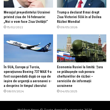
Mesajul președintelui Ucrainei
Trump a declarat 8 mai drept
privind ziua de 16 februarie:
Ziua Victoriei SUA în al Doilea
„Noi o vom face Ziua Unității”
Război Mondial
15/02/2022
09/05/2026
În SUA, Europa și Turcia,
Economia Rusiei la limită: Țara
operațiunea Boeing 737 MAX 9 a
se prăbușește sub povara
fost suspendată după ce ușa de
cheltuielilor de război –
ieșire de urgență a aeronavei s-
serviciile de informații
a desprins în timpul zborului
ucrainene
08/01/2024
04/05/2025
Moldova News © Toate drepturile rezervate 2026