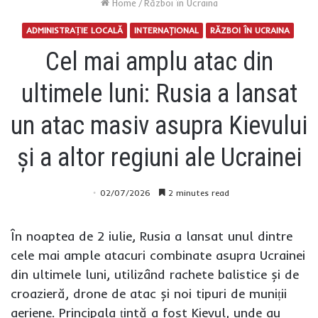
Home
/
Război în Ucraina
ADMINISTRAȚIE LOCALĂ
INTERNAŢIONAL
RĂZBOI ÎN UCRAINA
Cel mai amplu atac din
ultimele luni: Rusia a lansat
un atac masiv asupra Kievului
și a altor regiuni ale Ucrainei
02/07/2026
2 minutes read
În noaptea de 2 iulie, Rusia a lansat unul dintre
cele mai ample atacuri combinate asupra Ucrainei
din ultimele luni, utilizând rachete balistice și de
croazieră, drone de atac și noi tipuri de muniții
aeriene. Principala țintă a fost Kievul, unde au