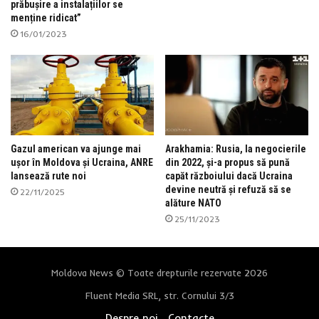
prăbușire a instalațiilor se
menține ridicat”
16/01/2023
Gazul american va ajunge mai
Arakhamia: Rusia, la negocierile
ușor în Moldova și Ucraina, ANRE
din 2022, și-a propus să pună
lansează rute noi
capăt războiului dacă Ucraina
devine neutră și refuză să se
22/11/2025
alăture NATO
25/11/2023
Moldova News © Toate drepturile rezervate 2026
Fluent Media SRL, str. Cornului 3/3
Despre noi
Contacte