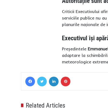
Autoritățile sunt a
Criticii Executivului a
serviciile publice nu a
planurile naționale de 
Executivul își apăr
Președintele
Emmanuel
adaptare la schimbările
meteorologice extreme
Facebook
Twitter
LinkedIn
Pinterest
Related Articles