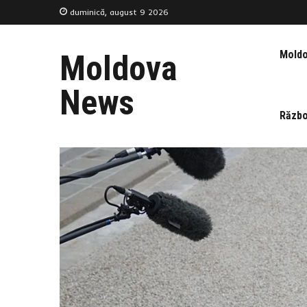
duminică, august 9 2026
Mold
Moldova
News
Războ