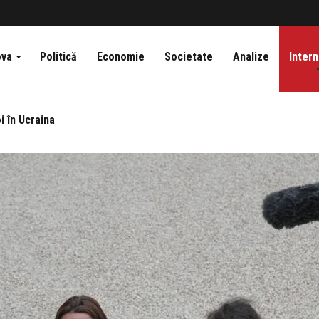
ova
Politică
Economie
Societate
Analize
Intern
i în Ucraina