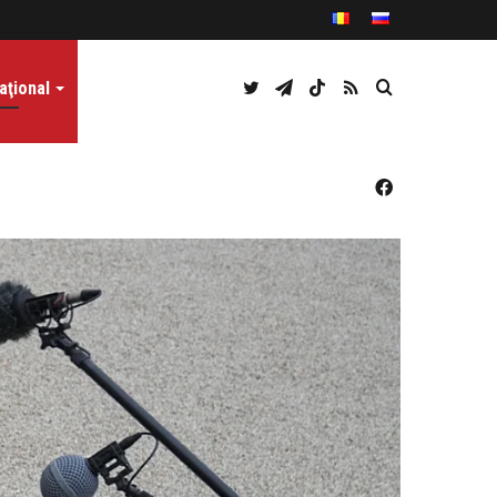
Twitter
Telegram
TikTok
RSS
Caută
aţional
Facebook