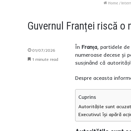
Home
/
Inter
Guvernul Franței riscă o 
În
Franța
, partidele de
01/07/2026
numeroase decese și per
1 minute read
susținând că autorităț
Despre aceasta infor
Cuprins
Autoritățile sunt acuzat
Executivul își apără acți