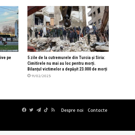
zive pe
5 zile de la cutremurele din Turcia și Siria:
Cimitirele nu mai au loc pentru morți.
Bilanțul victimelor a depășit 23.000 de morți
11/02/2023
Facebook
Twitter
Telegram
TikTok
RSS
Despre noi
Contacte