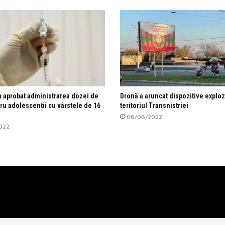
 a aprobat administrarea dozei de
Dronă a aruncat dispozitive explo
ru adolescenții cu vârstele de 16
teritoriul Transnistriei
06/06/2022
022