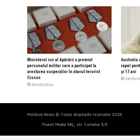
Ministerul rus al Apărării a premiat
Australia
personalul militar care a participat la
rapel pent
arestarea suspecților în atacul terorist
și 17 ani
Crocus
29/01/2
25/03/2024
Moldova News © Toate drepturile rezervate 2026
Fluent Media SRL, str. Cornului 3/3