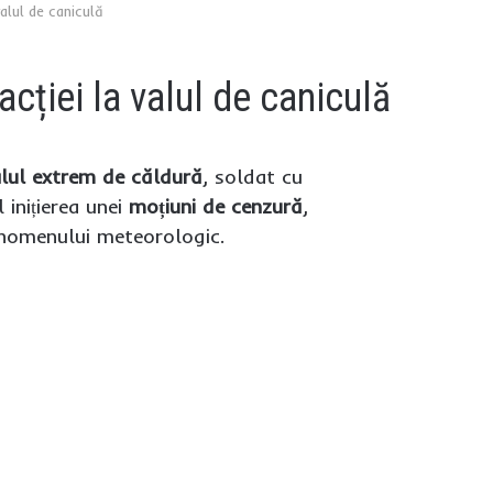
alul de caniculă
cției la valul de caniculă
lul extrem de căldură
, soldat cu
 inițierea unei
moțiuni de cenzură
,
fenomenului meteorologic.