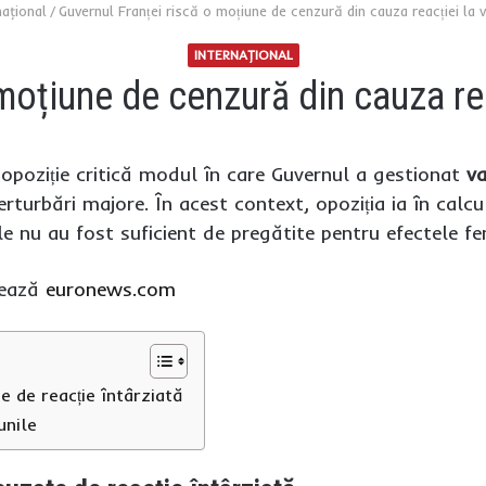
naţional
/
Guvernul Franței riscă o moțiune de cenzură din cauza reacției la v
INTERNAŢIONAL
moțiune de cenzură din cauza rea
 opoziție critică modul în care Guvernul a gestionat
va
turbări majore. În acest context, opoziția ia în calcul
ile nu au fost suficient de pregătite pentru efectele 
mează
euronews.com
e de reacție întârziată
unile