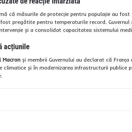
cuzate de reacție întârziată
firmă că măsurile de protecție pentru populație au fost 
u fost pregătite pentru temperaturile record. Guvernul r
intervenție și a consolidat capacitatea sistemului medic
ă acțiunile
 Macron
și membrii Guvernului au declarat că Franța 
 climatice și în modernizarea infrastructurii publice 
.