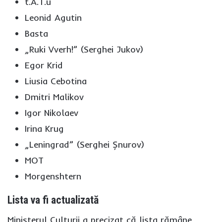
t.A.T.u
Leonid Agutin
Basta
„Ruki Vverh!” (Serghei Jukov)
Egor Krid
Liusia Cebotina
Dmitri Malikov
Igor Nikolaev
Irina Krug
„Leningrad” (Serghei Șnurov)
MOT
Morgenshtern
Lista va fi actualizată
Ministerul Culturii a precizat că lista rămâne