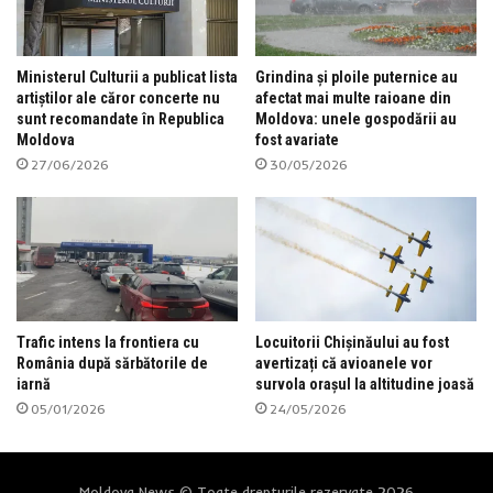
Ministerul Culturii a publicat lista
Grindina și ploile puternice au
artiștilor ale căror concerte nu
afectat mai multe raioane din
sunt recomandate în Republica
Moldova: unele gospodării au
Moldova
fost avariate
27/06/2026
30/05/2026
Trafic intens la frontiera cu
Locuitorii Chișinăului au fost
România după sărbătorile de
avertizați că avioanele vor
iarnă
survola orașul la altitudine joasă
05/01/2026
24/05/2026
Moldova News © Toate drepturile rezervate 2026