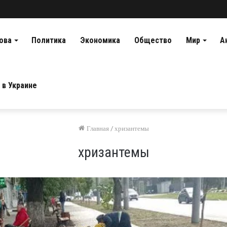
ова
Политика
Экономика
Общество
Мир
А
 в Украине
Главная
/
хризантемы
хризантемы