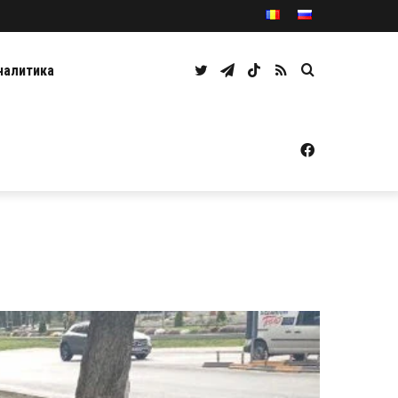
Twitter
Telegram
TikTok
RSS
Caută
налитика
Facebook