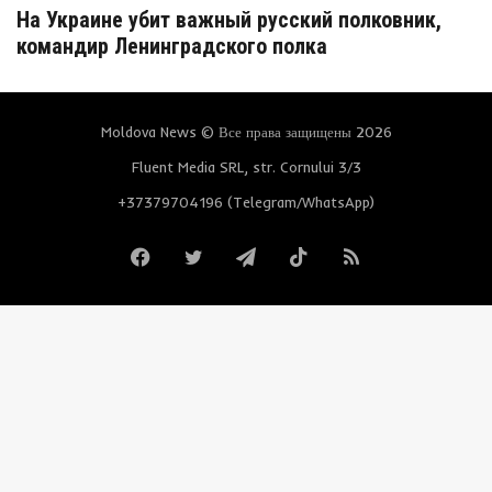
На Украине убит важный русский полковник,
командир Ленинградского полка
Moldova News © Все права защищены 2026
Fluent Media SRL, str. Cornului 3/3
+37379704196 (Telegram/WhatsApp)
Facebook
Twitter
Telegram
TikTok
RSS