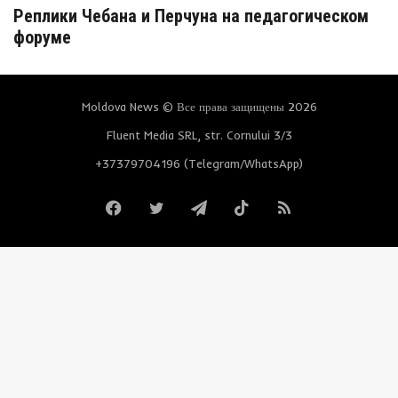
Реплики Чебана и Перчуна на педагогическом
форуме
Moldova News © Все права защищены 2026
Fluent Media SRL, str. Cornului 3/3
+37379704196 (Telegram/WhatsApp)
Facebook
Twitter
Telegram
TikTok
RSS