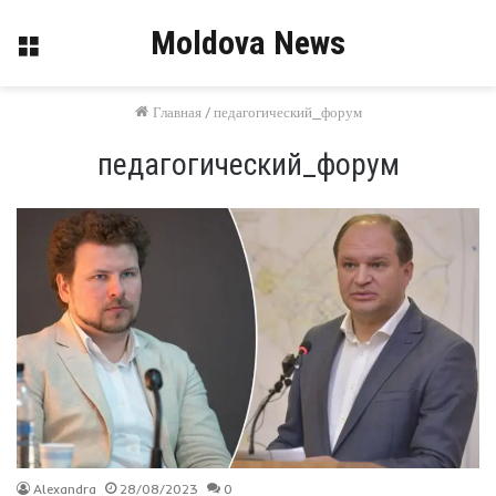
Moldova News
Меню
Главная
/
педагогический_форум
педагогический_форум
Alexandra
28/08/2023
0