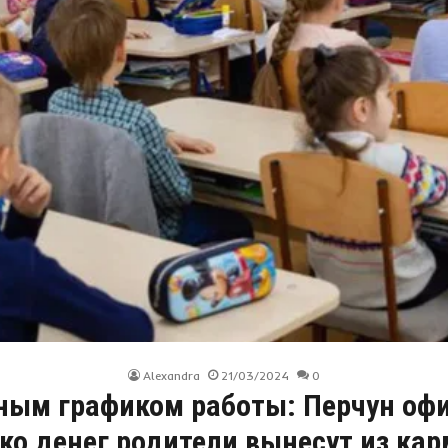
Alexandra
21/03/2024
0
ным графиком работы: Перчун оф
ко денег родители вынесут из ка