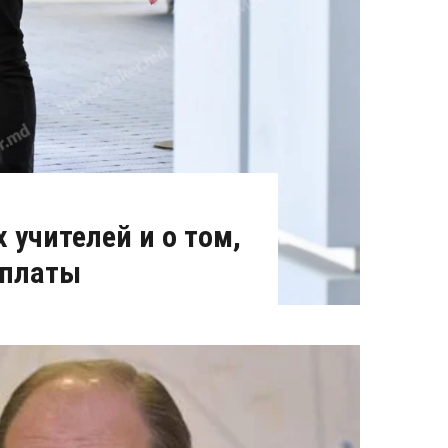
 учителей и о том,
рплаты