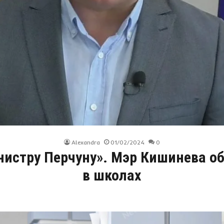
Alexandra
01/02/2024
0
нистру Перчуну». Мэр Кишинева о
в школах