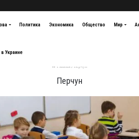
ова
Политика
Экономика
Общество
Мир
А
 в Украине
Главная
/
Перчун
Перчун