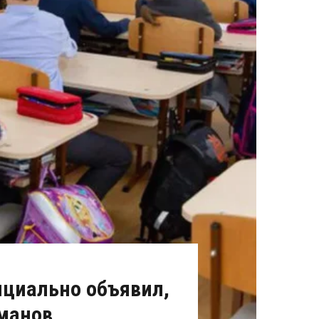
ициально объявил,
рманов