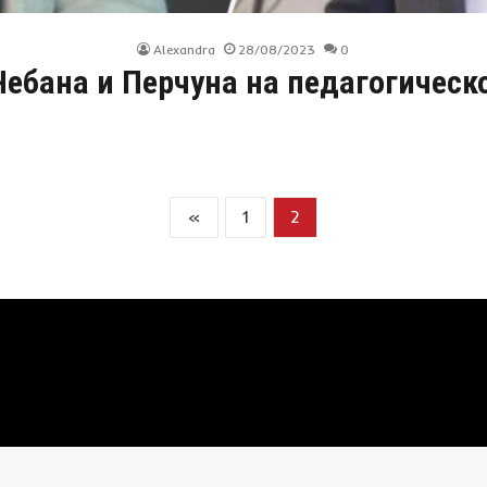
Alexandra
28/08/2023
0
Чебана и Перчуна на педагогическ
«
1
2