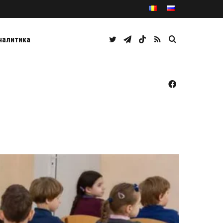
Twitter
Telegram
TikTok
RSS
Caută
налитика
Facebook