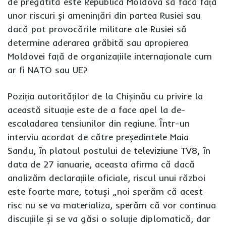
de pregătită este Republica Moldova să facă față
unor riscuri și amenințări din partea Rusiei sau
dacă pot provocările militare ale Rusiei să
determine aderarea grăbită sau apropierea
Moldovei față de organizațiile internaționale cum
ar fi NATO sau UE?
Poziția autorităților de la Chișinău cu privire la
această situație este de a face apel la de-
escaladarea tensiunilor din regiune. Într-un
interviu acordat de către președintele Maia
Sandu, în platoul postului de
televiziune TV8
, în
data de 27 ianuarie, aceasta afirma că dacă
analizăm declarațiile oficiale, riscul unui război
este foarte mare, totuși „noi sperăm că acest
risc nu se va materializa, sperăm că vor continua
discuțiile și se va găsi o soluție diplomatică, dar