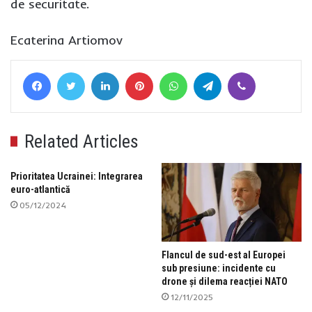
de securitate.
Ecaterina Artiomov
Facebook
Twitter
LinkedIn
Pinterest
WhatsApp
Telegram
Viber
Related Articles
Prioritatea Ucrainei: Integrarea
euro-atlantică
05/12/2024
Flancul de sud-est al Europei
sub presiune: incidente cu
drone și dilema reacției NATO
12/11/2025