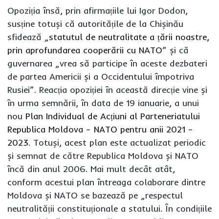
Opoziția însă, prin afirmațiile lui Igor Dodon,
susține totuși că autoritățile de la Chișinău
sfidează „
statutul de neutralitate a țării noastre,
prin aprofundarea cooperării cu NATO
” și că
guvernarea „vrea să participe în aceste dezbateri
de partea Americii și a Occidentului împotriva
Rusiei”. Reacția opoziției în această direcție vine și
în urma semnării, în data de 19 ianuarie, a unui
nou
Plan Individual de Acțiuni al Parteneriatului
Republica Moldova – NATO pentru anii 2021 –
2023
. Totuși, acest plan este actualizat periodic
și semnat de către Republica Moldova și NATO
încă din anul 2006. Mai mult decât atât,
conform acestui plan întreaga colaborare dintre
Moldova și NATO se bazează pe „respectul
neutralității constituționale a statului. În condițiile