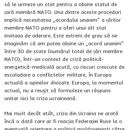
să le urmeze un stat pentru a obține statul de
țară membră NATO. Una dintre aceste proceduri
implică necesitatea „acordului unanim” a țărilor
membre NATO pentru a oferi unui alt stat
invitația de aderare. Este extrem de greu să ne
imaginăm că am putea obține un „acord unanim”
între 30 de state (numărul total de țări membre
NATO), într-un context de criză politică-
energetică-medicală acută, cu riscuri crescute de
escaladare a conflictelor militare, în Europa
actuală a opiniilor divizate. Europa, la momentul
actual, nu a reușit să formuleze un răspuns
unitar nici la criza ucraineană.
Mai mult decât atât, criza din Ucraina ne arată
încă o dată care ar fi reacția Federației Ruse la o
eventuală orientare a politicii moldovenești către