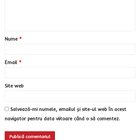
e
n
t
a
Nume
*
r
i
u
Email
*
*
Site web
Salvează-mi numele, emailul și site-ul web în acest
navigator pentru data viitoare când o să comentez.