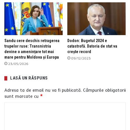
Sandu cere deschis retragerea
Dodon: Bugetul 2024 e
trupelor ruse: Transnistria
catastrofă. Datoria de stat va
devine o amenințare tot mai
crește record
mare pentru Moldova și Europa
09/12/2023
23/05/2026
LASĂ UN RĂSPUNS
Adresa ta de email nu va fi publicată.
Câmpurile obligatorii
sunt marcate cu
*
C
o
m