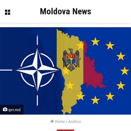
Moldova News
Menu
ipn.md
Home
/
Analize