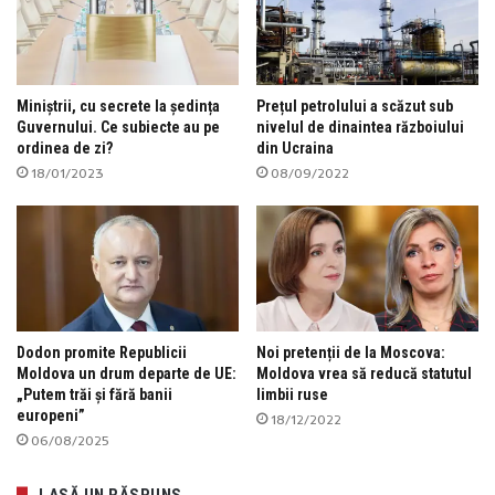
Miniștrii, cu secrete la ședința
Prețul petrolului a scăzut sub
Guvernului. Ce subiecte au pe
nivelul de dinaintea războiului
ordinea de zi?
din Ucraina
18/01/2023
08/09/2022
Dodon promite Republicii
Noi pretenții de la Moscova:
Moldova un drum departe de UE:
Moldova vrea să reducă statutul
„Putem trăi și fără banii
limbii ruse
europeni”
18/12/2022
06/08/2025
LASĂ UN RĂSPUNS