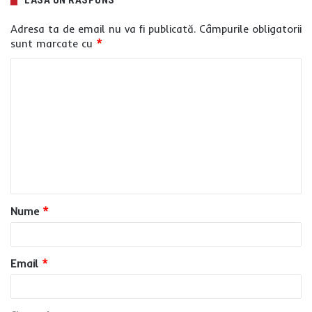
Adresa ta de email nu va fi publicată.
Câmpurile obligatorii
sunt marcate cu
*
C
o
m
e
n
t
a
Nume
*
r
i
u
Email
*
*