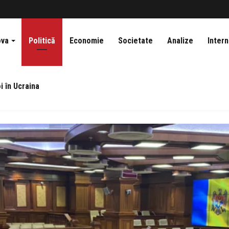
ova
Politică
Economie
Societate
Analize
Intern
i în Ucraina