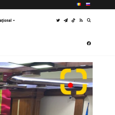
Twitter
Telegram
TikTok
RSS
Caută
aţional
Facebook