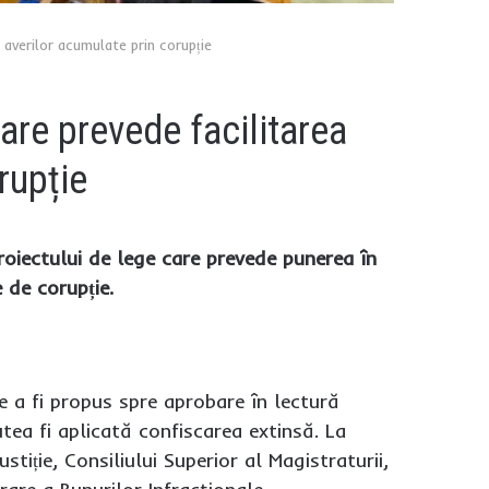
i averilor acumulate prin corupție
are prevede facilitarea
rupție
roiectului de lege care prevede punerea în
 de corupție.
e a fi propus spre aprobare în lectură
utea fi aplicată confiscarea extinsă. La
ustiție, Consiliului Superior al Magistraturii,