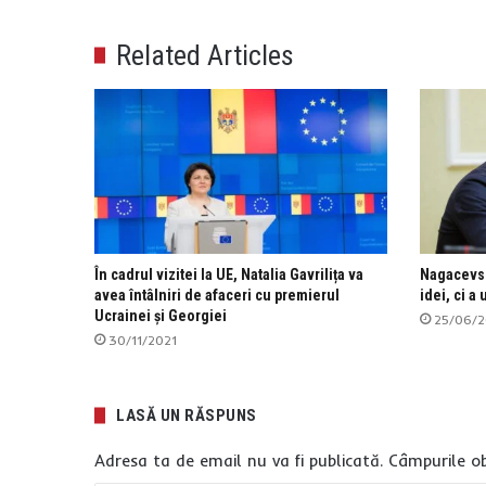
Related Articles
În cadrul vizitei la UE, Natalia Gavrilița va
Nagacevsch
avea întâlniri de afaceri cu premierul
idei, ci a
Ucrainei și Georgiei
25/06/
30/11/2021
LASĂ UN RĂSPUNS
Adresa ta de email nu va fi publicată.
Câmpurile ob