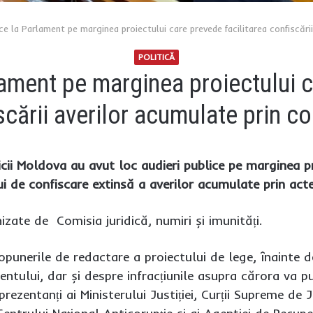
ice la Parlament pe marginea proiectului care prevede facilitarea confiscări
POLITICĂ
lament pe marginea proiectului c
scării averilor acumulate prin co
cii Moldova au avut loc audieri publice pe marginea p
i de confiscare extinsă a averilor acumulate prin acte
izate de Comisia juridică, numiri și imunități.
opunerile de redactare a proiectului de lege, înainte d
entului, dar și despre infracțiunile asupra cărora va p
prezentanți ai Ministerului Justiției, Curții Supreme de J