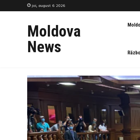
joi, august 6 2026
Mold
Moldova
News
Războ