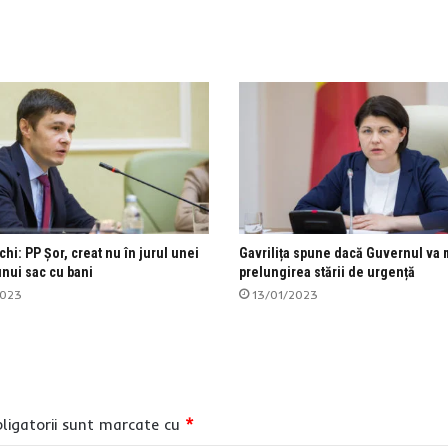
i: PP Șor, creat nu în jurul unei
Gavrilița spune dacă Guvernul va 
 unui sac cu bani
prelungirea stării de urgență
2023
13/01/2023
ligatorii sunt marcate cu
*