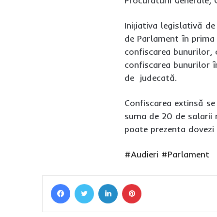
Procuraturii Generale, 
Inițiativa legislativă 
de Parlament în prima 
confiscarea bunurilor,
confiscarea bunurilor 
de judecată.
Confiscarea extinsă se
suma de 20 de salarii 
poate prezenta dovezi 
#Audieri
#Parlament
Facebook
Twitter
LinkedIn
Pinterest