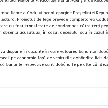
Centrului Național Anticorupție și ai Agenţiei de Recupe
de modificare a Codului penal aparține Președintei Repu
lectură. Proiectul de lege prevede completarea Codului
 care au fost transferate de condamnat către terți pen
în absența acuzatului, în cazul decesului sau în cazu
 va dispune în cazurile în care valoarea bunurilor 
medii pe economie față de veniturile dobândite licit
că bunurile respective sunt dobândite pe alte căi decâ