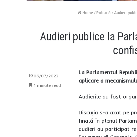
Home
/
Politică
/
Audieri publ
Audieri publice la Par
confi
La Parlamentul Republi
06/07/2022
aplicare a mecanismulu
1 minute read
Audierile au fost organ
Discuția s-a axat pe pr
finală în plenul Parlam
audieri au participat re