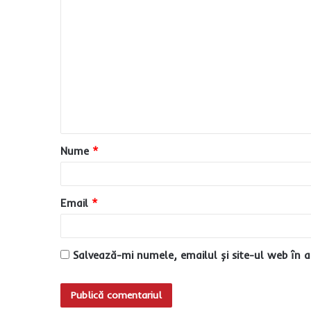
C
o
m
e
n
t
a
Nume
*
r
i
u
Email
*
*
Salvează-mi numele, emailul și site-ul web în a