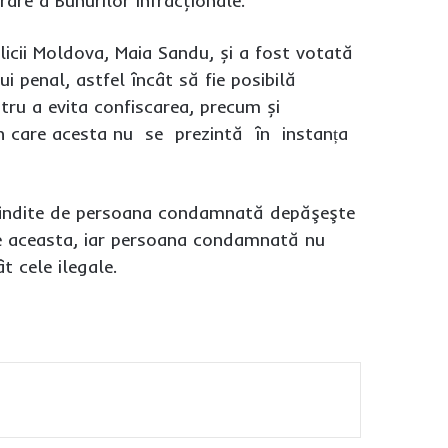
rare a Bunurilor Infracţionale.
blicii Moldova, Maia Sandu, și a fost votată
 penal, astfel încât să fie posibilă
tru a evita confiscarea, precum și
l în care acesta nu se prezintă în instanța
dobândite de persoana condamnată depăşeşte
 de aceasta, iar persoana condamnată nu
t cele ilegale.