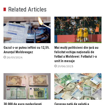
Related Articles
Gazul s-ar putea ieftini cu 12,5%.
Mai mulți politicieni din țară au
Anunțul Moldovagaz
felicitat echipa națională de
fotbal a Moldovei: Fotbalul i-a
26/01/2024
unit în mesaje
21/06/2023
30.000 de euro nedeclarați
Cererea netă de valută a