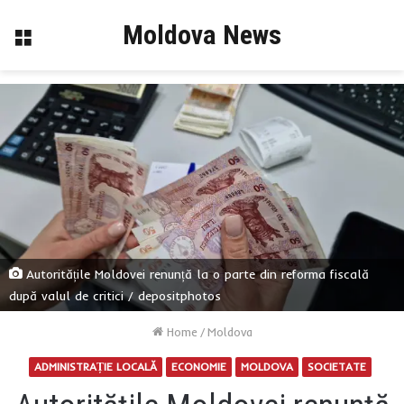
Moldova News
Menu
Autoritățile Moldovei renunță la o parte din reforma fiscală
după valul de critici / depositphotos
Home
/
Moldova
ADMINISTRAȚIE LOCALĂ
ECONOMIE
MOLDOVA
SOCIETATE