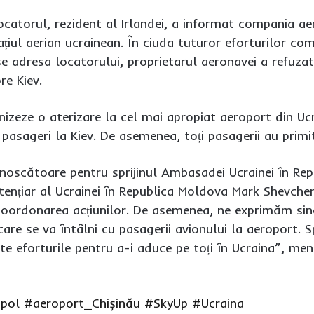
ocatorul, rezident al Irlandei, a informat compania aer
iul aerian ucrainean. În ciuda tuturor eforturilor comp
 se adresa locatorului, proprietarul aeronavei a refuz
re Kiev.
izeze o aterizare la cel mai apropiat aeroport din Uc
 pasageri la Kiev. De asemenea, toți pasagerii au prim
noscătoare pentru sprijinul Ambasadei Ucrainei în Re
tențiar al Ucrainei în Republica Moldova Mark Shevchen
 coordonarea acțiunilor. De asemenea, ne exprimăm sin
re se va întâlni cu pasagerii avionului la aeroport. S
oate eforturile pentru a-i aduce pe toți în Ucraina”, m
spol
#aeroport_Chișinău
#SkyUp
#Ucraina