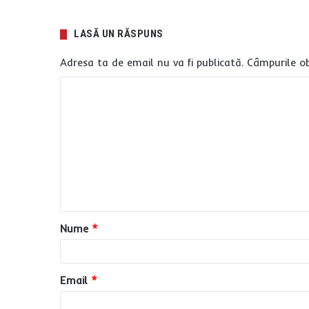
LASĂ UN RĂSPUNS
Adresa ta de email nu va fi publicată.
Câmpurile ob
C
o
m
e
n
t
a
Nume
*
r
i
u
Email
*
*