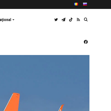
Twitter
Telegram
TikTok
RSS
Caută
aţional
Facebook