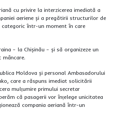
iană cu privire la interzicerea imediată a
aniei aeriene și a pregătirii structurilor de
at categoric într-un moment în care
raina – la Chișinău – și să organizeze un
it mâncare.
publica Moldova și personal Ambasadorului
ko, care a răspuns imediat solicitării
cera mulțumire primului secretar
perăm că pasagerii vor înțelege unicitatea
enționează compania aeriană într-un