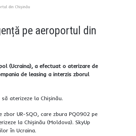
rtul din Chișinău
gență pe aeroportul din
ol (Ucraina), a efectuat o aterizare de
mpania de leasing a interzis zborul
 să aterizeze la Chișinău.
 de zbor UR-SQO, care zbura PQ0902 pe
erizeze la Chișinău (Moldova). SkyUp
or în Ucraina.