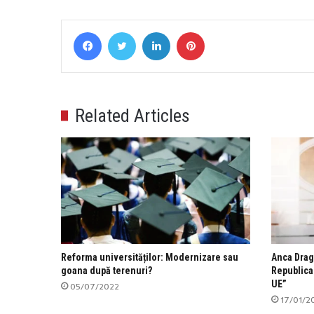
Facebook
Twitter
LinkedIn
Pinterest
Related Articles
Reforma universităților: Modernizare sau
Anca Dragu
goana după terenuri?
Republica
UE”
05/07/2022
17/01/2