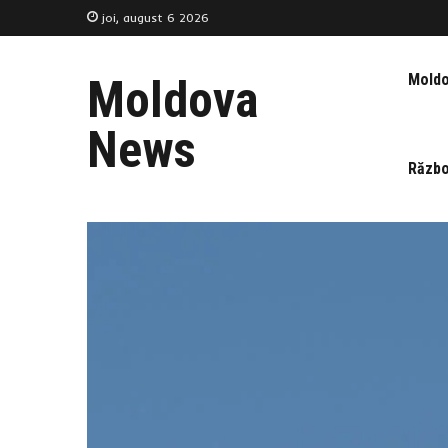
joi, august 6 2026
Mold
Moldova
News
Războ