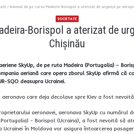
tate
/
Avionul de pe cursa Madeira-Borispol a aterizat de urgență pe aeropo
SOCIETATE
deira-Borispol a aterizat de ur
Chișinău
eriene SkyUp, de pe ruta Madeira (Portugalia) – Borisp
ompania aeriană care opera zborul SkyUp afirmă că co
UR-SQO deasupra Ucrainei.
, aeronava care deja decolase spre Kiev a fost nevoită
 proprietarului aeronavei, aeronava SkyUp cu numărul
Portugalia) – Borispol (Ucraina), a fost nevoită să at
crainei în Moldova vor asigura întoarcerea pasageril