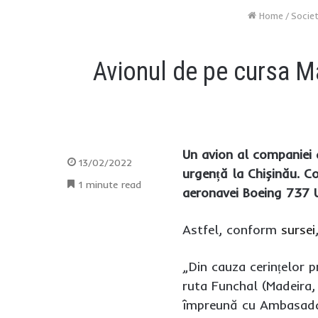
Home
/
Socie
Avionul de pe cursa Ma
Un avion al companiei a
13/02/2022
urgență la Chișinău. C
1 minute read
aeronavei Boeing 737 
Astfel, conform
sursei
„Din cauza cerințelor
ruta Funchal (Madeira, 
împreună cu Ambasada U