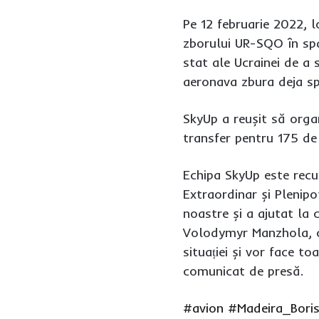
Pe 12 februarie 2022, l
zborului UR-SQO în spaț
stat ale Ucrainei de a
aeronava zbura deja sp
SkyUp a reușit să organ
transfer pentru 175 de
Echipa SkyUp este recu
Extraordinar și Plenipo
noastre și a ajutat la
Volodymyr Manzhola, ca
situației și vor face t
comunicat de presă.
#avion
#Madeira_Bori