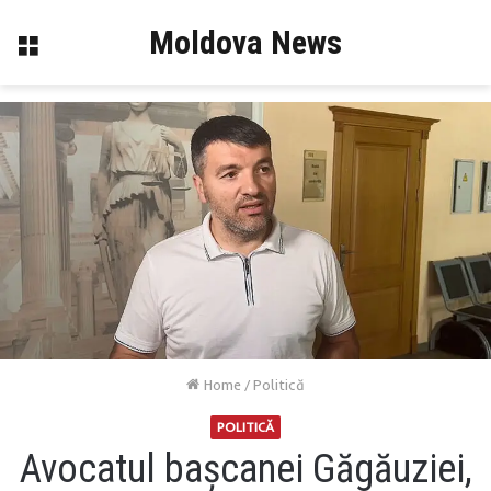
Moldova News
Menu
Home
/
Politică
POLITICĂ
Avocatul bașcanei Găgăuziei,