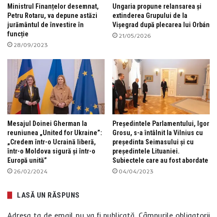
Ministrul Finanțelor desemnat,
Ungaria propune relansarea și
Petru Rotaru, va depune astăzi
extinderea Grupului de la
jurământul de învestire în
Vișegrad după plecarea lui Orbán
funcție
21/05/2026
28/09/2023
Mesajul Doinei Gherman la
Președintele Parlamentului, Igor
reuniunea „United for Ukraine”:
Grosu, s-a întâlnit la Vilnius cu
„Credem într-o Ucraină liberă,
președinta Seimasului și cu
într-o Moldova sigură și într-o
președintele Lituaniei.
Europă unită”
Subiectele care au fost abordate
26/02/2024
04/04/2023
LASĂ UN RĂSPUNS
Adresa ta de email nu va fi publicată.
Câmpurile obligatorii