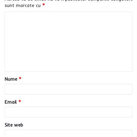
sunt marcate cu
*
C
o
m
e
n
t
a
Nume
*
r
i
u
Email
*
*
Site web