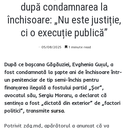
după condamnarea la
închisoare: „Nu este justiție,
ci o execuție publică”
05/08/2025
1 minute read
După ce bașcana Găgăuziei, Evghenia Guțul, a
fost condamnată la șapte ani de închisoare într-
un penitenciar de tip semi-închis pentru
finanțarea ilegală a fostului partid „Șor”,
avocatul său, Sergiu Moraru, a declarat că
sentința a fost „dictată din exterior” de „factori
politici”, transmite
sursa
.
Potrivit zdg.md, apărătorul a anunțat că va