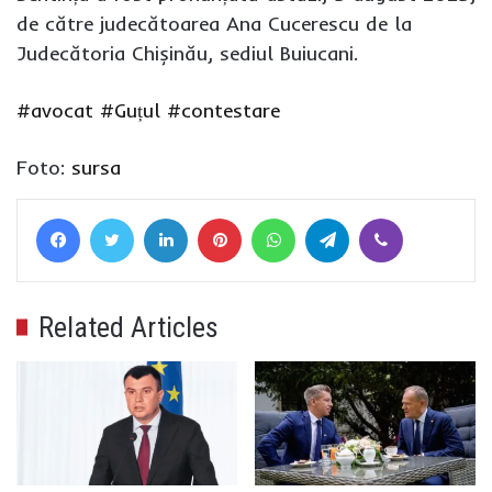
de către judecătoarea Ana Cucerescu de la
Judecătoria Chișinău, sediul Buiucani.
#avocat
#Guțul
#contestare
Foto:
sursa
Facebook
Twitter
LinkedIn
Pinterest
WhatsApp
Telegram
Viber
Related Articles