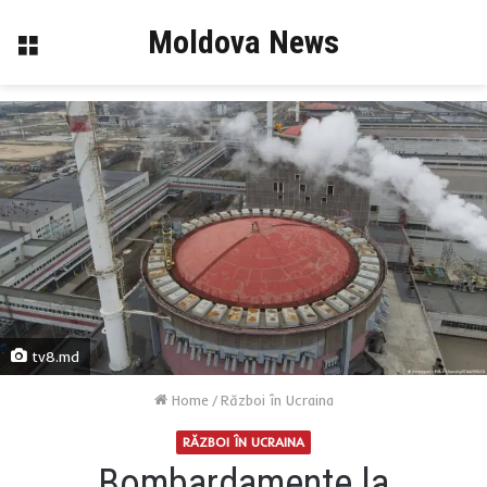
Moldova News
Menu
tv8.md
Home
/
Război în Ucraina
RĂZBOI ÎN UCRAINA
Bombardamente la