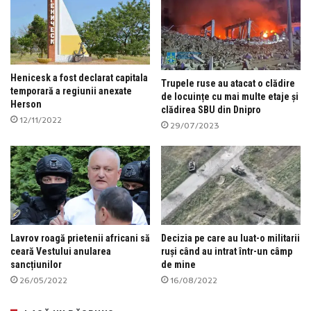
Henicesk a fost declarat capitala
Trupele ruse au atacat o clădire
temporară a regiunii anexate
de locuințe cu mai multe etaje și
Herson
clădirea SBU din Dnipro
12/11/2022
29/07/2023
Lavrov roagă prietenii africani să
Decizia pe care au luat-o militarii
ceară Vestului anularea
ruși când au intrat într-un câmp
sancțiunilor
de mine
26/05/2022
16/08/2022