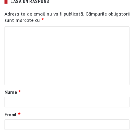
LASĂ UN RĂSPUNS
Adresa ta de email nu va fi publicată.
Câmpurile obligatorii
sunt marcate cu
*
C
o
m
e
n
t
a
Nume
*
r
i
u
Email
*
*