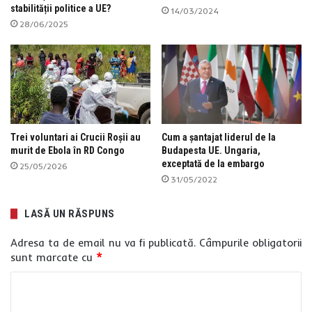
stabilității politice a UE?
14/03/2024
28/06/2025
Trei voluntari ai Crucii Roșii au
Cum a șantajat liderul de la
murit de Ebola în RD Congo
Budapesta UE. Ungaria,
exceptată de la embargo
25/05/2026
31/05/2022
LASĂ UN RĂSPUNS
Adresa ta de email nu va fi publicată.
Câmpurile obligatorii
sunt marcate cu
*
C
o