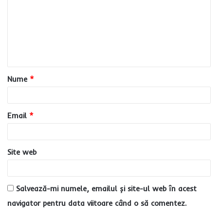
m
e
n
t
a
Nume
*
r
i
u
Email
*
*
Site web
Salvează-mi numele, emailul și site-ul web în acest
navigator pentru data viitoare când o să comentez.