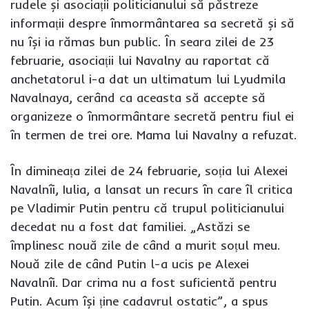
rudele și asociații politicianului să păstreze
informații despre înmormântarea sa secretă și să
nu își ia rămas bun public. În seara zilei de 23
februarie, asociații lui Navalny au raportat că
anchetatorul i-a dat un ultimatum lui Lyudmila
Navalnaya, cerând ca aceasta să accepte să
organizeze o înmormântare secretă pentru fiul ei
în termen de trei ore. Mama lui Navalny a refuzat.
În dimineața zilei de 24 februarie, soția lui Alexei
Navalnîi, Iulia, a lansat un recurs în care îl critica
pe Vladimir Putin pentru că trupul politicianului
decedat nu a fost dat familiei. „Astăzi se
împlinesc nouă zile de când a murit soțul meu.
Nouă zile de când Putin l-a ucis pe Alexei
Navalnîi. Dar crima nu a fost suficientă pentru
Putin. Acum își ține cadavrul ostatic”, a spus