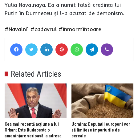
Yulia Navalnaya. Ea a numit falsă credința lui
Putin în Dumnezeu și l-a acuzat de demonism.
#Navalnîi
#cadavrul
#înmormîntoare
Facebook
Twitter
LinkedIn
Pinterest
WhatsApp
Telegram
Viber
Related Articles
Cea mai recentă acțiune a lui
Ucraina: Deputaţii europeni vor
Orban: Este Budapesta o
să limiteze importurile de
amenințare serioasă la adresa
cereale