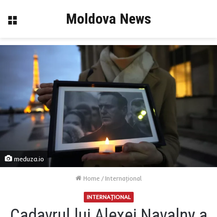
Moldova News
Menu
meduza.io
Home
/
Internaţional
INTERNAŢIONAL
Cadavrul lui Alexei Navalny a