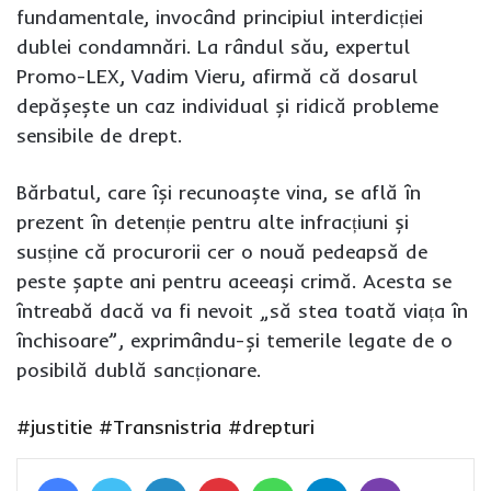
fundamentale, invocând principiul interdicției
dublei condamnări. La rândul său, expertul
Promo-LEX, Vadim Vieru, afirmă că dosarul
depășește un caz individual și ridică probleme
sensibile de drept.
Bărbatul, care își recunoaște vina, se află în
prezent în detenție pentru alte infracțiuni și
susține că procurorii cer o nouă pedeapsă de
peste șapte ani pentru aceeași crimă. Acesta se
întreabă dacă va fi nevoit „să stea toată viața în
închisoare”, exprimându-și temerile legate de o
posibilă dublă sancționare.
#justitie
#Transnistria
#drepturi
Facebook
Twitter
LinkedIn
Pinterest
WhatsApp
Telegram
Viber