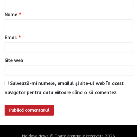
a
Nume
*
r
i
u
Email
*
*
Site web
Salvează-mi numele, emailul și site-ul web în acest
navigator pentru data viitoare când o să comentez.
Moldova News © Toate drepturile rezervate 2026