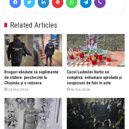
Related Articles
Droguri vândute ca suplimente
Cazul Ludmilei Vartic se
de slăbire: percheziții la
complică: exhumare aprobată și
Chișinău și o reținere
suspiciuni de fals în acte
23/04/2026
16/04/2026