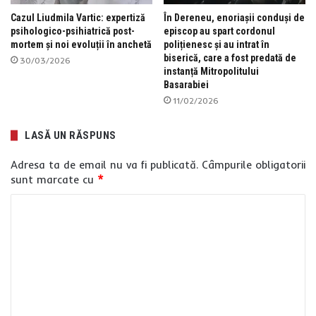
Cazul Liudmila Vartic: expertiză
În Dereneu, enoriașii conduși de
psihologico-psihiatrică post-
episcop au spart cordonul
mortem și noi evoluții în anchetă
polițienesc și au intrat în
biserică, care a fost predată de
30/03/2026
instanță Mitropolitului
Basarabiei
11/02/2026
LASĂ UN RĂSPUNS
Adresa ta de email nu va fi publicată.
Câmpurile obligatorii
sunt marcate cu
*
C
o
m
e
n
t