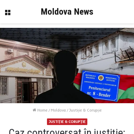
Moldova News
Menu
Home
/
Moldova
/
Justiție & Corupție
JUSTIȚIE & CORUPȚIE
Caz controversat în justiție: