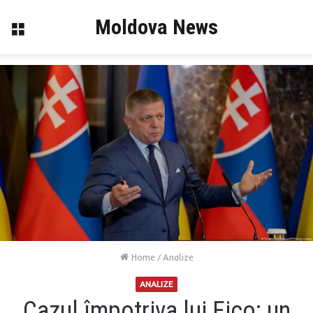
Moldova News
Menu
Home
/
Analize
ANALIZE
Cazul împotriva lui Fico: un