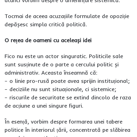
atunci vorbim despre o amenințare sistemică.
Tocmai de aceea acuzațiile formulate de opoziție
depășesc simpla critică politică.
O rețea de oameni cu aceleași idei
Fico nu este un actor singuratic. Politicile sale
sunt susținute de o parte a cercului politic și
administrativ. Aceasta înseamnă că:
– o linie pro-rusă poate avea sprijin instituțional;
– deciziile nu sunt situaționale, ci sistemice;
– riscurile de securitate se extind dincolo de raza
de acțiune a unei singure figuri.
În esență, vorbim despre formarea unei tabere
politice în interiorul țării, concentrată pe slăbirea