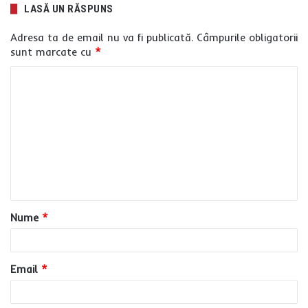
LASĂ UN RĂSPUNS
Adresa ta de email nu va fi publicată.
Câmpurile obligatorii
sunt marcate cu
*
C
o
m
e
n
t
a
Nume
*
r
i
u
Email
*
*