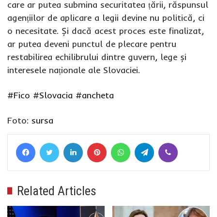
care ar putea submina securitatea țării, răspunsul
agențiilor de aplicare a legii devine nu politică, ci
o necesitate. Și dacă acest proces este finalizat,
ar putea deveni punctul de plecare pentru
restabilirea echilibrului dintre guvern, lege și
interesele naționale ale Slovaciei.
#Fico
#Slovacia
#ancheta
Foto:
sursa
Facebook
Twitter
LinkedIn
Pinterest
WhatsApp
Telegram
Viber
Related Articles