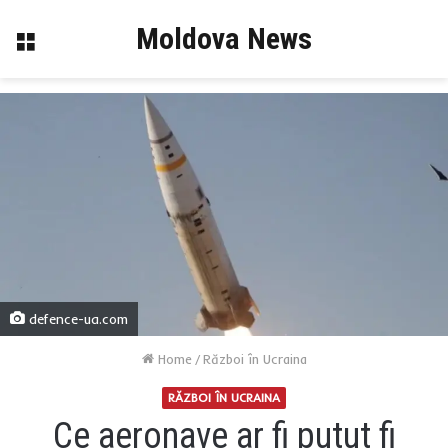
Moldova News
Menu
defence-ua.com
Home
/
Război în Ucraina
RĂZBOI ÎN UCRAINA
Ce aeronave ar fi putut fi