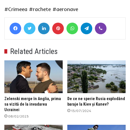
#Crimeea
#rachete
#aeronave
Facebook
Twitter
LinkedIn
Pinterest
WhatsApp
Telegram
Viber
Related Articles
Zelenski merge în Anglia, prima
De ce ne sperie Rusia explodând
sa vizită de la invadarea
baraje la Kiev și Kanev?
Ucrainei
13/07/2024
08/02/2023