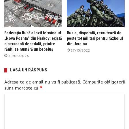
Federația Rusă a lovit terminalul
Rusia, disperată, recrutează de
„Nova Poshta” din Harkov: există
peste tot militari pentru războiul
o persoană decedată, printre
din Ucraina
răniți se numără un bebeluș
27/10/2022
30/06/2024
LASĂ UN RĂSPUNS
Adresa ta de email nu va fi publicată.
Câmpurile obligatorii
sunt marcate cu
*
C
o
m
e