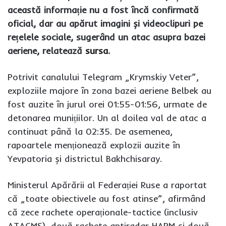
această informație nu a fost încă confirmată
oficial, dar au apărut imagini și videoclipuri pe
rețelele sociale, sugerând un atac asupra bazei
aeriene, relatează
sursa
.
Potrivit canalului Telegram „Krymskiy Veter”,
exploziile majore în zona bazei aeriene Belbek au
fost auzite în jurul orei 01:55-01:56, urmate de
detonarea munițiilor. Un al doilea val de atac a
continuat până la 02:35. De asemenea,
rapoartele menționează explozii auzite în
Yevpatoria și districtul Bakhchisaray.
Ministerul Apărării al Federației Ruse a raportat
că „toate obiectivele au fost atinse”, afirmând
că zece rachete operaționale-tactice (inclusiv
ATACMS), două rachete antiradar HARM și două