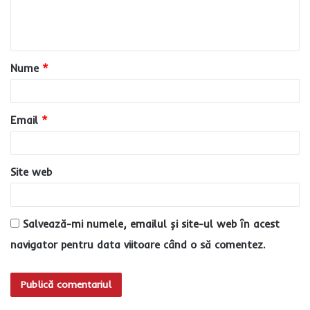
n
t
a
Nume
*
r
i
u
Email
*
*
Site web
Salvează-mi numele, emailul și site-ul web în acest
navigator pentru data viitoare când o să comentez.