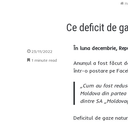
H
Ce deficit de 
În luna decembrie, Rep
23/11/2022
1 minute read
Anunțul a fost făcut de
într-o postare pe Fac
„Cum au fost reduse
Moldova din partea 
dintre SA „Moldova
Deficitul de gaze natu