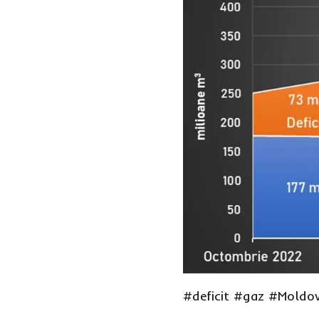
#deficit
#gaz
#Moldo