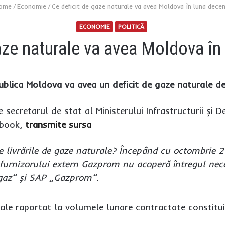
ome
/
Economie
/
Ce deficit de gaze naturale va avea Moldova în luna dece
ECONOMIE
POLITICĂ
gaze naturale va avea Moldova în
ublica Moldova va avea un deficit de gaze naturale de
 secretarul de stat al Ministerului Infrastructurii și 
ebook,
transmite sursa
 livrările de gaze naturale? Începând cu octombrie 20
furnizorului extern Gazprom nu acoperă întregul nec
gaz” și SAP „Gazprom”.
rale raportat la volumele lunare contractate constitui