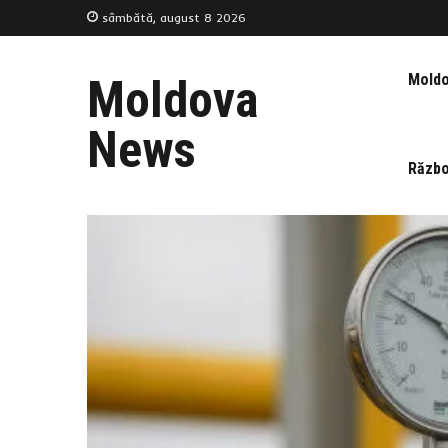
sâmbătă, august 8 2026
Mold
Moldova
News
Războ