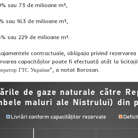
9% sau 73 de milioane m³,
% sau 163 de milioane m³,
% sau 229 de milioane m³.
ajamentele contractuale, obligația privind rezervarea 
area capacităților poate fi efectuată atât la licitațiile 
ператор ГТС України”, a notat Borosan.