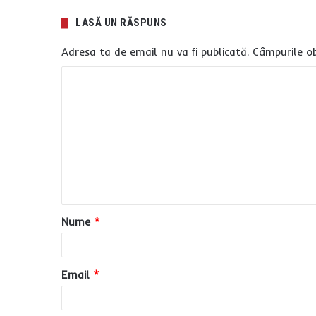
LASĂ UN RĂSPUNS
Adresa ta de email nu va fi publicată.
Câmpurile ob
C
o
m
e
n
t
a
Nume
*
r
i
u
Email
*
*