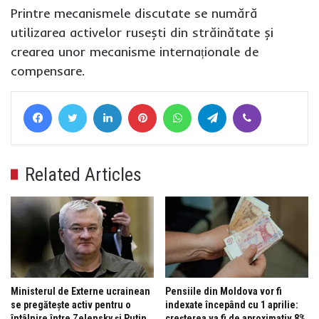
Printre mecanismele discutate se numără
utilizarea activelor rusești din străinătate și
crearea unor mecanisme internaționale de
compensare.
Facebook
Twitter
LinkedIn
Pinterest
WhatsApp
Telegram
Viber
Related Articles
Ministerul de Externe ucrainean
Pensiile din Moldova vor fi
se pregătește activ pentru o
indexate începând cu 1 aprilie:
întâlnire între Zelensky și Putin
creșterea va fi de aproximativ 8%