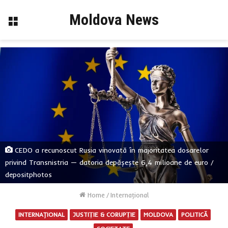
Moldova News
Menu
CEDO a recunoscut Rusia vinovată în majoritatea dosarelor
privind Transnistria — datoria depășește 6,4 milioane de euro /
depositphotos
Home
/
Internaţional
INTERNAŢIONAL
JUSTIȚIE & CORUPȚIE
MOLDOVA
POLITICĂ