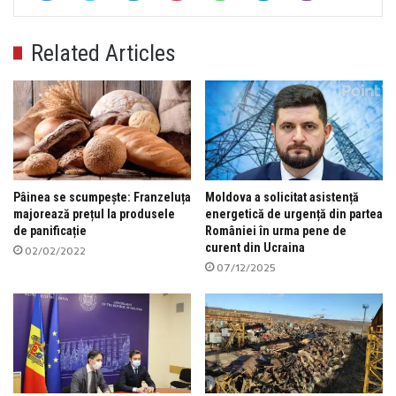
Related Articles
Pâinea se scumpește: Franzeluța
Moldova a solicitat asistență
majorează prețul la produsele
energetică de urgență din partea
de panificație
României în urma pene de
curent din Ucraina
02/02/2022
07/12/2025