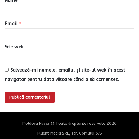
Nume
*
r
i
u
Email
*
*
Site web
Salvează-mi numele, emailul și site-ul web în acest
navigator pentru data viitoare când o să comentez.
Moldova News © Toate drepturile rezervate 2026
Fluent Media SRL, str. Cornului 3/3