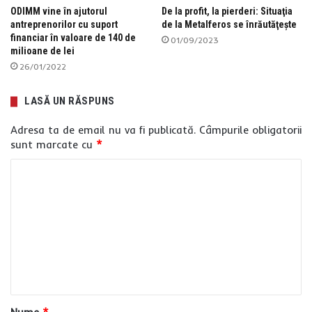
ODIMM vine în ajutorul
De la profit, la pierderi: Situaţia
antreprenorilor cu suport
de la Metalferos se înrăutăţește
financiar în valoare de 140 de
01/09/2023
milioane de lei
26/01/2022
LASĂ UN RĂSPUNS
Adresa ta de email nu va fi publicată.
Câmpurile obligatorii
sunt marcate cu
*
C
o
m
e
n
t
a