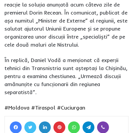
reacție la soluția anunțată acum câteva zile de
premierul Dorin Recean. În comunicat, publicat de
așa numitul „Minister de Externe” al regiunii, este
salutat ajutorul Uniunii Europene și se propune
organizarea unor discuții între „specialiști” de pe
cele două maluri ale Nistrului.️
În replică, Daniel Vodă a menționat că experții
tehnici din Transnistria sunt așteptați la Chișinău,
pentru a examina chestiunea. „Urmează discuții
amănunțite cu funcționarii din regiunea
separatistă”.
#Moldova
#Tiraspol
#Cuciurgan
Facebook
Twitter
LinkedIn
Pinterest
WhatsApp
Telegram
Viber