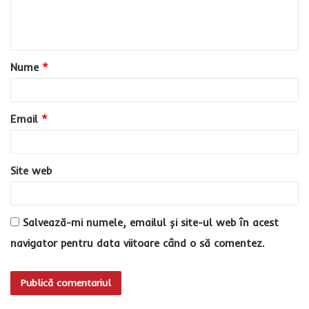
n
t
a
Nume
*
r
i
u
Email
*
*
Site web
Salvează-mi numele, emailul și site-ul web în acest
navigator pentru data viitoare când o să comentez.