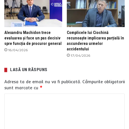
Alexandru Machidon trece
Complicele lui Ciochină
evaluarea și face un pas decisiv
recunoaște implicarea parțială în
spre funcția de procuror general
ascunderea urmelor
accidentului
16/04/2026
17/04/2026
LASĂ UN RĂSPUNS
Adresa ta de email nu va fi publicată.
Câmpurile obligatorii
sunt marcate cu
*
C
o
m
e