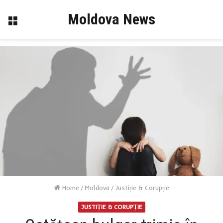
Moldova News
Menu
Home
/
Moldova
/
Justiție & Corupție
JUSTIȚIE & CORUPȚIE