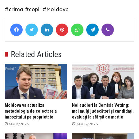
#crima
#copii
#Moldova
Facebook
Twitter
LinkedIn
Pinterest
WhatsApp
Telegram
Viber
Related Articles
Moldova va actualiza
Noi audieri la Comisia Vetting:
metodologia de colectare a
mai mulți judecători și candidați,
impozitului pe proprietate
evaluați la sfârșit de martie
14/01/2026
24/03/2026