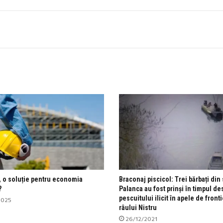
, o soluție pentru economia
Braconaj piscicol: Trei bărbați din 
?
Palanca au fost prinși în timpul de
pescuitului ilicit în apele de fronti
2025
râului Nistru
26/12/2021