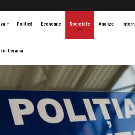
ova
Politică
Economie
Societate
Analize
Intern
i în Ucraina