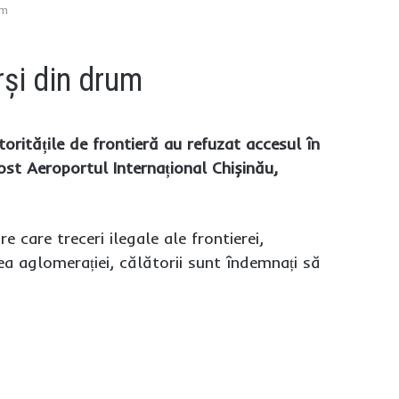
um
orși din drum
toritățile de frontieră au refuzat accesul în
fost Aeroportul Internațional Chișinău,
e care treceri ilegale ale frontierei,
ea aglomerației, călătorii sunt îndemnați să