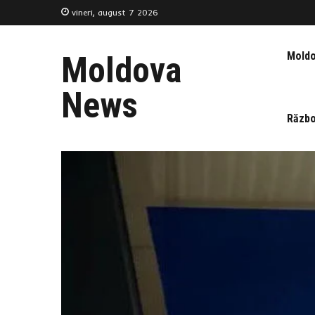
vineri, august 7 2026
Mold
Moldova
News
Războ