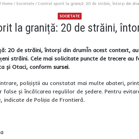
Home
/
Societate
/
Control sporit la graniță: 20 de străini, întorși din dr
SOCIETATE
it la graniță: 20 de străini, înt
ță: 20 de străini, întorși din drumÎn acest context, au
eni străini. Cele mai solicitate puncte de trecere au 
nca și Otaci, conform
sursei
.
ntrare, polițiștii au constatat mai multe abateri, printr
false și încălcarea regulilor de ședere. Pentru evitar
, indicate de Poliția de Frontieră.
sa