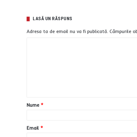
LASĂ UN RĂSPUNS
Adresa ta de email nu va fi publicată.
Câmpurile ob
C
o
m
e
n
t
a
Nume
*
r
i
u
Email
*
*