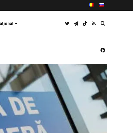
Twitter
Telegram
TikTok
RSS
Caută
aţional
Facebook