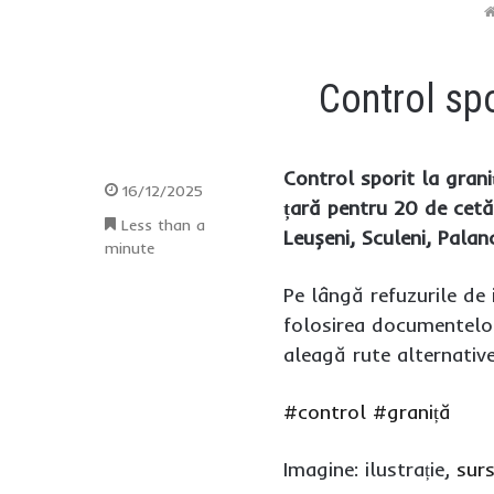
Control spor
Control sporit la grani
16/12/2025
țară pentru 20 de cetăț
Less than a
Leușeni, Sculeni, Pala
minute
Pe lângă refuzurile de i
folosirea documentelor 
aleagă rute alternative
#control
#graniță
Imagine: ilustrație,
sur