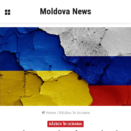
Moldova News
Menu
Home
/
Război în Ucraina
RĂZBOI ÎN UCRAINA