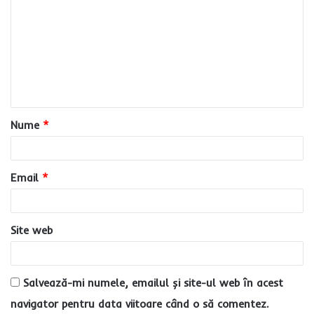
o
m
e
n
t
a
Nume
*
r
i
u
Email
*
*
Site web
Salvează-mi numele, emailul și site-ul web în acest
navigator pentru data viitoare când o să comentez.