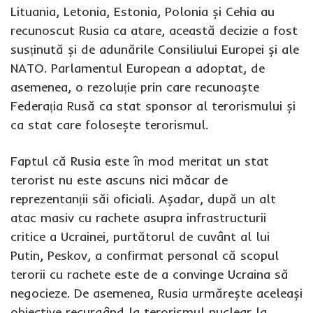
Lituania, Letonia, Estonia, Polonia și Cehia au
recunoscut Rusia ca atare, această decizie a fost
susținută și de adunările Consiliului Europei și ale
NATO. Parlamentul European a adoptat, de
asemenea, o rezoluție prin care recunoaște
Federația Rusă ca stat sponsor al terorismului și
ca stat care folosește terorismul.
Faptul că Rusia este în mod meritat un stat
terorist nu este ascuns nici măcar de
reprezentanții săi oficiali. Așadar, după un alt
atac masiv cu rachete asupra infrastructurii
critice a Ucrainei, purtătorul de cuvânt al lui
Putin, Peskov, a confirmat personal că scopul
terorii cu rachete este de a convinge Ucraina să
negocieze. De asemenea, Rusia urmărește aceleași
obiective recurgând la terorismul nuclear la