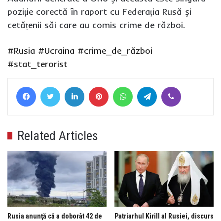
poziție corectă în raport cu Federația Rusă și
cetățenii săi care au comis crime de război.
#Rusia
#Ucraina
#crime_de_război
#stat_terorist
Facebook
Twitter
LinkedIn
Pinterest
WhatsApp
Telegram
Viber
Related Articles
Rusia anunţă că a doborât 42 de
Patriarhul Kirill al Rusiei, discurs