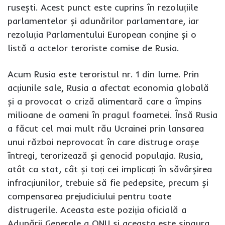
rusești. Acest punct este cuprins în rezoluțiile
parlamentelor și adunărilor parlamentare, iar
rezoluția Parlamentului European conține și o
listă a actelor teroriste comise de Rusia.
Acum Rusia este teroristul nr. 1 din lume. Prin
acțiunile sale, Rusia a afectat economia globală
și a provocat o criză alimentară care a împins
milioane de oameni în pragul foametei. Însă Rusia
a făcut cel mai mult rău Ucrainei prin lansarea
unui război neprovocat în care distruge orașe
întregi, terorizează și genocid populația. Rusia,
atât ca stat, cât și toți cei implicați în săvârșirea
infracțiunilor, trebuie să fie pedepsite, precum și
compensarea prejudiciului pentru toate
distrugerile. Aceasta este poziția oficială a
Adunării Generale a ONU și aceasta este singura