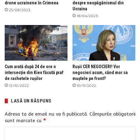
drone ucrainene în Crimeea
despre neopăgânismul din
Ucraina
25/08/2023
18/04/2023
Cum arată după 24 de ore o
Rușii CER NEGOCIERI! Vor
intersecție din Kiev făcută praf
negocieri acum, când mor ca
de rachetele rușilor
muștele pe front?
12/10/2022
10/11/2022
LASĂ UN RĂSPUNS
Adresa ta de email nu va fi publicată.
Câmpurile obligatorii
sunt marcate cu
*
C