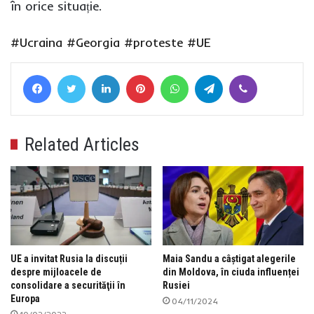
în orice situație.
#Ucraina
#Georgia
#proteste
#UE
Facebook
Twitter
LinkedIn
Pinterest
WhatsApp
Telegram
Viber
Related Articles
UE a invitat Rusia la discuții
Maia Sandu a câștigat alegerile
despre mijloacele de
din Moldova, în ciuda influenței
consolidare a securităţii în
Rusiei
Europa
04/11/2024