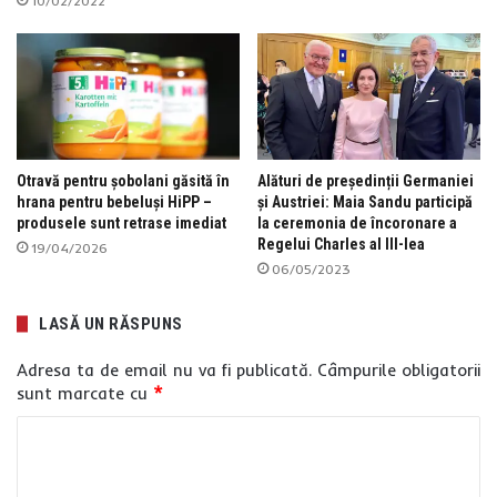
10/02/2022
Otravă pentru șobolani găsită în
Alături de președinții Germaniei
hrana pentru bebeluși HiPP –
și Austriei: Maia Sandu participă
produsele sunt retrase imediat
la ceremonia de încoronare a
Regelui Charles al III-lea
19/04/2026
06/05/2023
LASĂ UN RĂSPUNS
Adresa ta de email nu va fi publicată.
Câmpurile obligatorii
sunt marcate cu
*
C
o