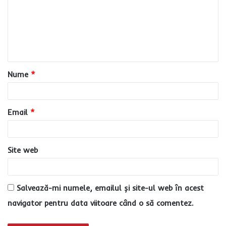
m
e
n
t
a
Nume
*
r
i
u
Email
*
*
Site web
Salvează-mi numele, emailul și site-ul web în acest
navigator pentru data viitoare când o să comentez.