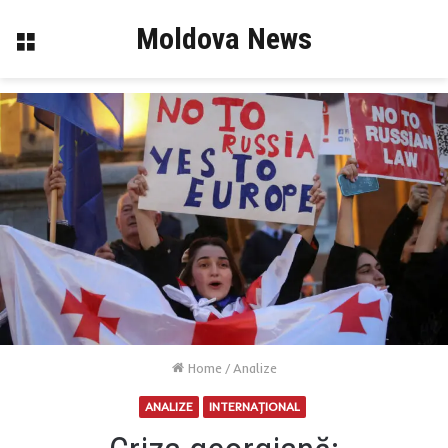
Moldova News
Menu
Home
/
Analize
ANALIZE
INTERNAŢIONAL