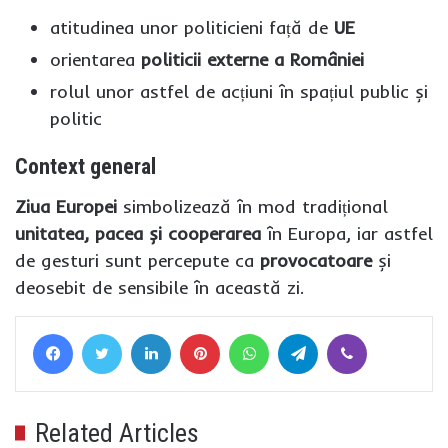
atitudinea unor politicieni față de
UE
orientarea
politicii externe a României
rolul unor astfel de acțiuni în spațiul public și
politic
Context general
Ziua Europei
simbolizează în mod tradițional
unitatea, pacea și cooperarea
în Europa, iar astfel
de gesturi sunt percepute ca
provocatoare
și
deosebit de sensibile în această zi.
Facebook
Twitter
LinkedIn
Pinterest
WhatsApp
Telegram
Viber
Related Articles