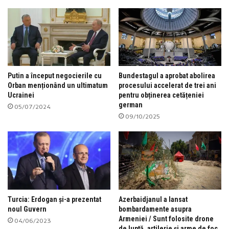
Putin a început negocierile cu
Bundestagul a aprobat abolirea
Orban menționând un ultimatum
procesului accelerat de trei ani
Ucrainei
pentru obținerea cetățeniei
german
05/07/2024
09/10/2025
Turcia: Erdogan și-a prezentat
Azerbaidjanul a lansat
noul Guvern
bombardamente asupra
Armeniei / Sunt folosite drone
04/06/2023
de luptă, artilerie și arme de foc