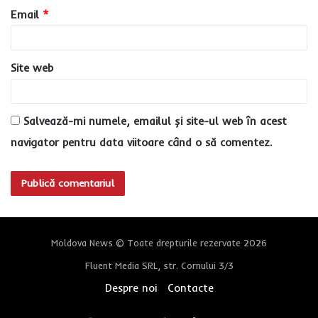
u
Email
*
*
Site web
Salvează-mi numele, emailul și site-ul web în acest
navigator pentru data viitoare când o să comentez.
Moldova News © Toate drepturile rezervate 2026
Fluent Media SRL, str. Cornului 3/3
Despre noi
Contacte