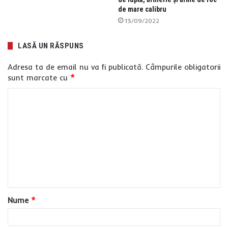
de mare calibru
13/09/2022
LASĂ UN RĂSPUNS
Adresa ta de email nu va fi publicată.
Câmpurile obligatorii
sunt marcate cu
*
C
o
m
e
n
t
a
Nume
*
r
i