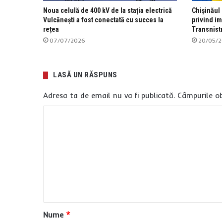
Noua celulă de 400 kV de la stația electrică
Chișinăul 
Vulcănești a fost conectată cu succes la
privind im
rețea
Transnist
07/07/2026
20/05/
LASĂ UN RĂSPUNS
Adresa ta de email nu va fi publicată.
Câmpurile ob
C
o
m
e
n
t
a
Nume
*
r