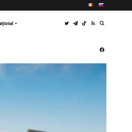
Twitter
Telegram
TikTok
RSS
Caută
aţional
Facebook