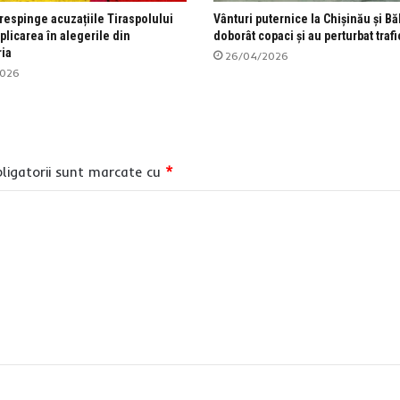
respinge acuzațiile Tiraspolului
Vânturi puternice la Chișinău și Băl
plicarea în alegerile din
doborât copaci și au perturbat trafi
ria
26/04/2026
2026
ligatorii sunt marcate cu
*