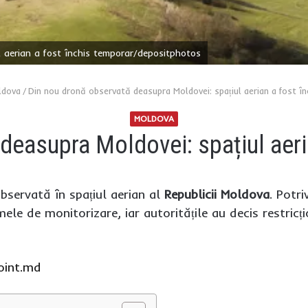
 aerian a fost închis temporar/depositphotos
ldova
/
Din nou dronă observată deasupra Moldovei: spațiul aerian a fost î
MOLDOVA
deasupra Moldovei: spațiul aeri
bservată în spațiul aerian al
Republicii Moldova
. Potr
ele de monitorizare, iar autoritățile au decis restricț
oint.md