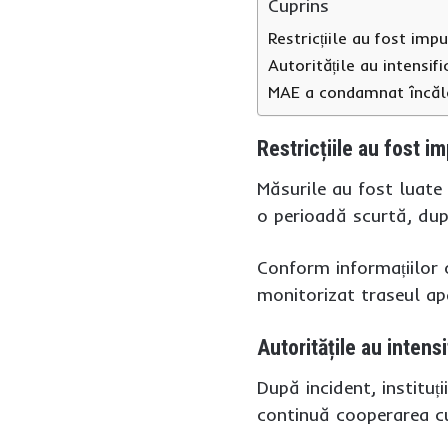
Cuprins
Restricțiile au fost imp
Autoritățile au intensi
MAE a condamnat încălc
Restricțiile au fost i
Măsurile au fost luate p
o perioadă scurtă, după
Conform informațiilor of
monitorizat traseul apa
Autoritățile au inten
După incident, instituț
continuă cooperarea cu 