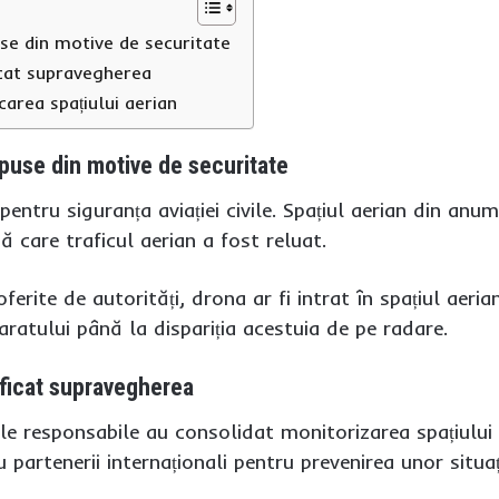
use din motive de securitate
ficat supravegherea
area spațiului aerian
mpuse din motive de securitate
entru siguranța aviației civile. Spațiul aerian din anum
 care traficul aerian a fost reluat.
erite de autorități, drona ar fi intrat în spațiul aerian 
ratului până la dispariția acestuia de pe radare.
sificat supravegherea
iile responsabile au consolidat monitorizarea spațiului a
partenerii internaționali pentru prevenirea unor situați