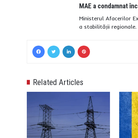
MAE a condamnat încă
Ministerul Afacerilor E
a stabilității regional
Facebook
Twitter
LinkedIn
Pinterest
Related Articles