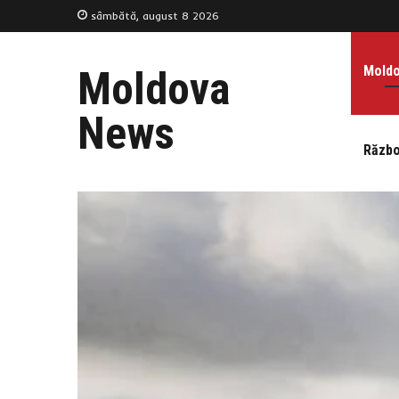
sâmbătă, august 8 2026
Mold
Moldova
News
Războ