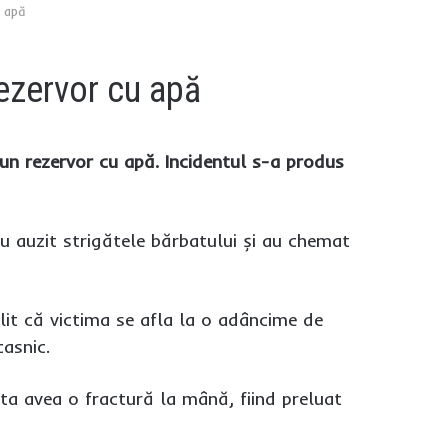
u apă
rezervor cu apă
un rezervor cu apă. Incidentul s-a produs
i au auzit strigătele bărbatului și au chemat
ilit că victima se afla la o adâncime de
casnic.
sta avea o fractură la mână, fiind preluat