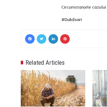
Circumstanțele cazului
#Dubăsari
Facebook
Twitter
LinkedIn
Pinterest
Related Articles