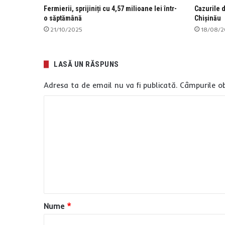
Fermierii, sprijiniți cu 4,57 milioane lei într-
Cazurile d
o săptămână
Chișinău
21/10/2025
18/08/2
LASĂ UN RĂSPUNS
Adresa ta de email nu va fi publicată.
Câmpurile ob
C
o
m
e
n
t
a
Nume
*
r
i