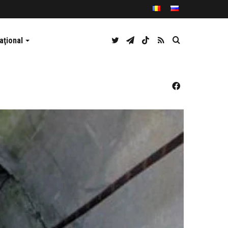
Twitter
Telegram
TikTok
RSS
Caută
aţional
Facebook