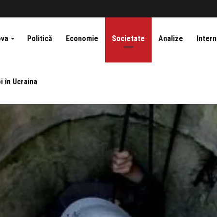
ova
Politică
Economie
Societate
Analize
Intern
i în Ucraina