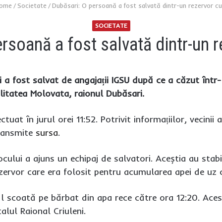
ome
/
Societate
/
Dubăsari: O persoană a fost salvată dintr-un rezervor c
SOCIETATE
rsoană a fost salvată dintr-un 
 a fost salvat de angajații IGSU după ce a căzut într-
calitatea Molovata, raionul Dubăsari.
ctuat în jurul orei 11:52. Potrivit informațiilor, vecini
transmite
sursa
.
locului a ajuns un echipaj de salvatori. Aceștia au stab
zervor care era folosit pentru acumularea apei de uz 
ă-l scoată pe bărbat din apa rece către ora 12:20. Ace
alul Raional Criuleni.