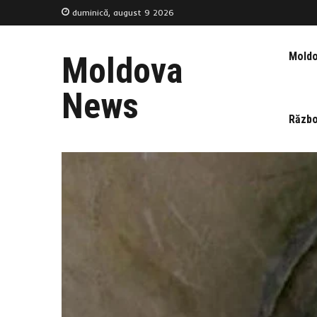
duminică, august 9 2026
Mold
Moldova
News
Războ