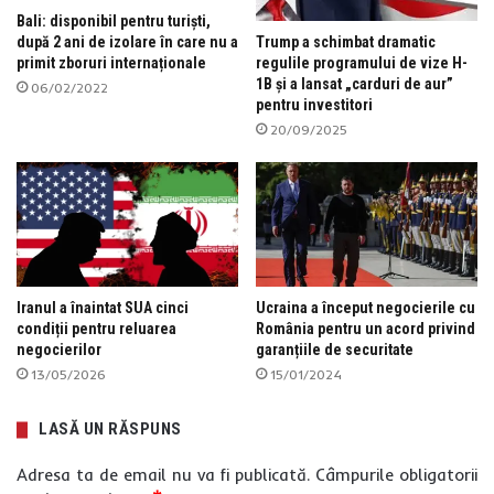
Bali: disponibil pentru turiști,
Trump a schimbat dramatic
după 2 ani de izolare în care nu a
regulile programului de vize H-
primit zboruri internaționale
1B și a lansat „carduri de aur”
06/02/2022
pentru investitori
20/09/2025
Iranul a înaintat SUA cinci
Ucraina a început negocierile cu
condiții pentru reluarea
România pentru un acord privind
negocierilor
garanțiile de securitate
13/05/2026
15/01/2024
LASĂ UN RĂSPUNS
Adresa ta de email nu va fi publicată.
Câmpurile obligatorii