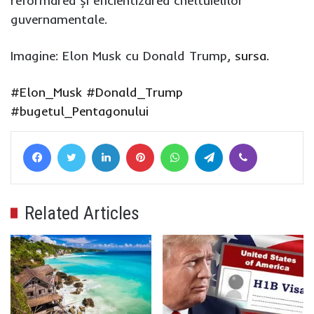
reformarea și eficientizarea cheltuielilor
guvernamentale.
Imagine: Elon Musk cu Donald Trump,
sursa
.
#Elon_Musk
#Donald_Trump
#bugetul_Pentagonului
Facebook
Twitter
LinkedIn
Pinterest
WhatsApp
Telegram
Viber
Related Articles