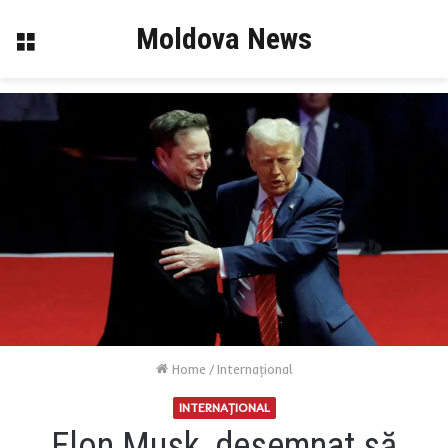
Moldova News
Menu
Home
/
Internaţional
INTERNAŢIONAL
Elon Musk, desemnat să