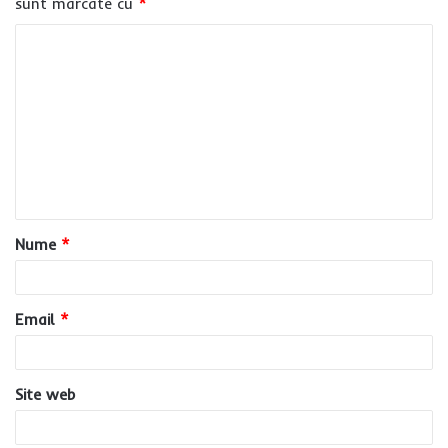
sunt marcate cu
*
C
o
m
e
n
t
a
Nume
*
r
i
u
Email
*
*
Site web