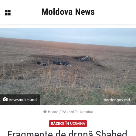
Moldova News
Menu
newsmaker.md
Home
/
Război în Ucraina
RĂZBOI ÎN UCRAINA
Fragmente de dronă Shahed,