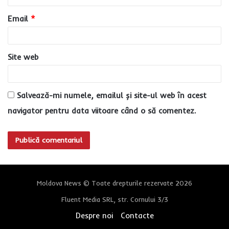
u
Email
*
*
Site web
Salvează-mi numele, emailul și site-ul web în acest
navigator pentru data viitoare când o să comentez.
Moldova News © Toate drepturile rezervate 2026
Fluent Media SRL, str. Cornului 3/3
Despre noi
Contacte