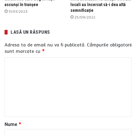
ascunși în tranșee
locali au încercat să-i dea altă
semnificație
11/01/2023
25/09/2022
LASĂ UN RĂSPUNS
Adresa ta de email nu va fi publicată.
Câmpurile obligatorii
sunt marcate cu
*
C
o
m
e
n
t
a
Nume
*
r
i