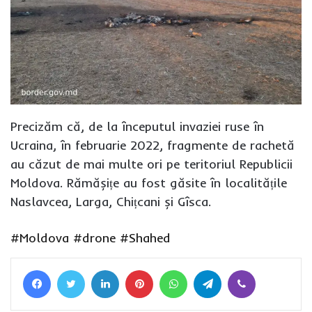
Precizăm că, de la începutul invaziei ruse în
Ucraina, în februarie 2022, fragmente de rachetă
au căzut de mai multe ori pe teritoriul Republicii
Moldova. Rămășițe au fost găsite în localitățile
Naslavcea, Larga, Chițcani și Gîsca.
#Moldova
#drone
#Shahed
Facebook
Twitter
LinkedIn
Pinterest
WhatsApp
Telegram
Viber