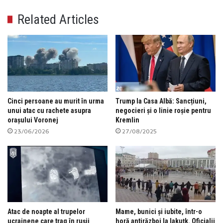
Related Articles
Cinci persoane au murit în urma
Trump la Casa Albă: Sancțiuni,
unui atac cu rachete asupra
negocieri și o linie roșie pentru
orașului Voronej
Kremlin
23/06/2026
27/08/2025
Atac de noapte al trupelor
Mame, bunici și iubite, într-o
ucrainene care trag în rușii
horă antirăzboi la Iakuțk. Oficialii