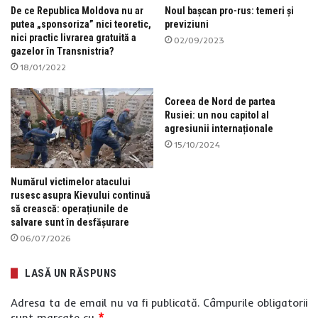
De ce Republica Moldova nu ar
Noul bașcan pro-rus: temeri și
putea „sponsoriza” nici teoretic,
previziuni
nici practic livrarea gratuită a
02/09/2023
gazelor în Transnistria?
18/01/2022
Coreea de Nord de partea
Rusiei: un nou capitol al
agresiunii internaționale
15/10/2024
Numărul victimelor atacului
rusesc asupra Kievului continuă
să crească: operațiunile de
salvare sunt în desfășurare
06/07/2026
LASĂ UN RĂSPUNS
Adresa ta de email nu va fi publicată.
Câmpurile obligatorii
sunt marcate cu
*