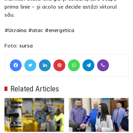
prima linie – și acolo se decide astăzi viitorul
său.
#Ucraina
#atac
#energetica
Foto:
sursa
Facebook
Twitter
LinkedIn
Pinterest
WhatsApp
Telegram
Viber
Related Articles