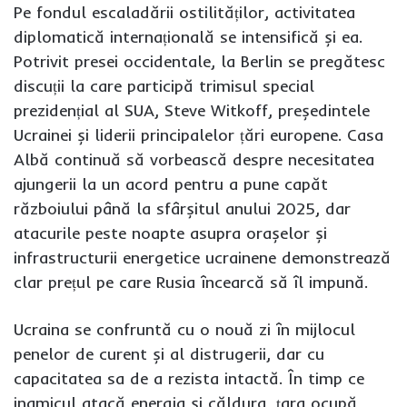
Pe fondul escaladării ostilităților, activitatea
diplomatică internațională se intensifică și ea.
Potrivit presei occidentale, la Berlin se pregătesc
discuții la care participă trimisul special
prezidențial al SUA, Steve Witkoff, președintele
Ucrainei și liderii principalelor țări europene. Casa
Albă continuă să vorbească despre necesitatea
ajungerii la un acord pentru a pune capăt
războiului până la sfârșitul anului 2025, dar
atacurile peste noapte asupra orașelor și
infrastructurii energetice ucrainene demonstrează
clar prețul pe care Rusia încearcă să îl impună.
Ucraina se confruntă cu o nouă zi în mijlocul
penelor de curent și al distrugerii, dar cu
capacitatea sa de a rezista intactă. În timp ce
inamicul atacă energia și căldura, țara ocupă