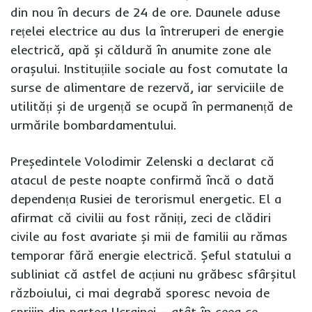
din nou în decurs de 24 de ore. Daunele aduse
rețelei electrice au dus la întreruperi de energie
electrică, apă și căldură în anumite zone ale
orașului. Instituțiile sociale au fost comutate la
surse de alimentare de rezervă, iar serviciile de
utilități și de urgență se ocupă în permanență de
urmările bombardamentului.
Președintele Volodimir Zelenski a declarat că
atacul de peste noapte confirmă încă o dată
dependența Rusiei de terorismul energetic. El a
afirmat că civilii au fost răniți, zeci de clădiri
civile au fost avariate și mii de familii au rămas
temporar fără energie electrică. Șeful statului a
subliniat că astfel de acțiuni nu grăbesc sfârșitul
războiului, ci mai degrabă sporesc nevoia de
sprijin din partea Ucrainei – atât în ​​ceea ce