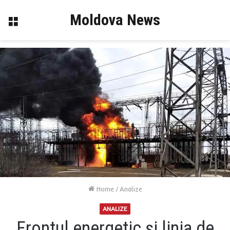
Moldova News
Menu
Home
/
Analize
ANALIZE
Frontul energetic și linia de