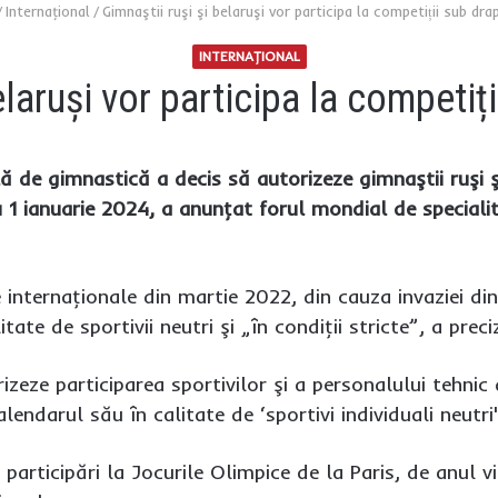
/
Internaţional
/
Gimnaştii ruşi şi belaruşi vor participa la competiții sub dra
INTERNAŢIONAL
elaruşi vor participa la competiț
ă de gimnastică a decis să autorizeze gimnaştii ruşi ş
 1 ianuarie 2024, a anunţat forul mondial de specialit
e internaţionale din martie 2022, din cauza invaziei di
itate de sportivii neutri şi „în condiţii stricte”, a prec
izeze participarea sportivilor şi a personalului tehnic
alendarul său în calitate de ‘sportivi individuali neutr
 participări la Jocurile Olimpice de la Paris, de anul v