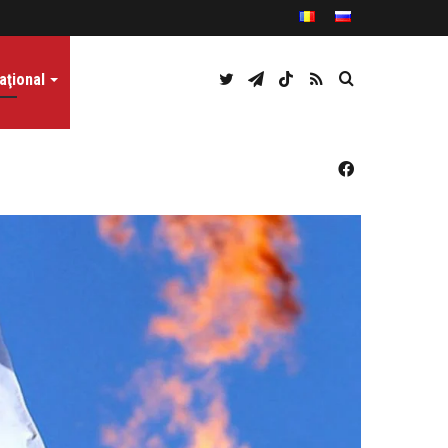
Twitter
Telegram
TikTok
RSS
Caută
aţional
Facebook