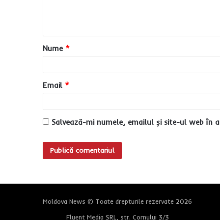
n
t
a
Nume
*
r
i
u
Email
*
*
Salvează-mi numele, emailul și site-ul web în a
Moldova News © Toate drepturile rezervate 2026
Fluent Media SRL, str. Cornului 3/3