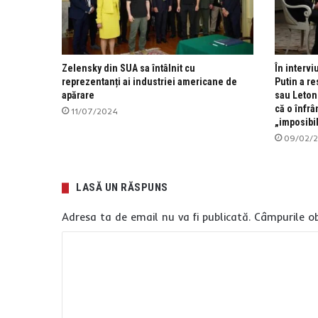
Zelensky din SUA sa întâlnit cu
În intervi
reprezentanți ai industriei americane de
Putin a r
apărare
sau Leton
că o înfrâ
11/07/2024
„imposibil
09/02/
LASĂ UN RĂSPUNS
Adresa ta de email nu va fi publicată.
Câmpurile ob
C
o
m
e