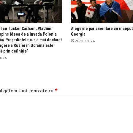
ul cu Tucker Carlson, Vladimir
Alegerile parlamentare au început
espins ideea de a invada Polonia
Georgia
ia/ Președintele rus a mai declarat
26/10/2024
ngere a Rusiei în Ucraina este
ă prin definiție”
2024
ligatorii sunt marcate cu
*