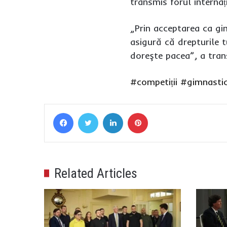
transmis forul internaț
„Prin acceptarea ca gimn
asigură că drepturile t
doreşte pacea”, a tran
#competiții
#gimnasti
Facebook
Twitter
LinkedIn
Pinterest
Related Articles