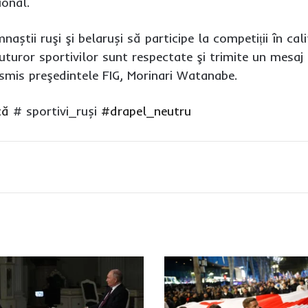
ional.
aștii ruşi şi belaruși să participe la competiții în cal
uturor sportivilor sunt respectate şi trimite un mesaj
smis preşedintele FIG, Morinari Watanabe.
că
# sportivi_ruși
#drapel_neutru