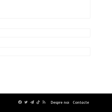
Facebook
Twitter
Telegram
TikTok
RSS
Despre noi
Contacte