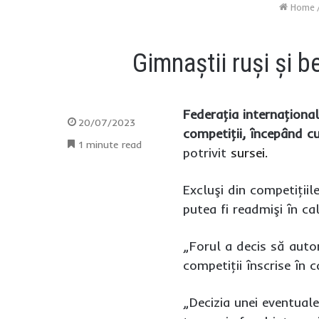
Home
Gimnaştii ruşi şi b
Federaţia internaţional
20/07/2023
competiţii, începând cu
1 minute read
potrivit
sursei.
Excluşi din competiţiil
putea fi readmişi în cal
„Forul a decis să autor
competiţii înscrise în c
„Decizia unei eventuale