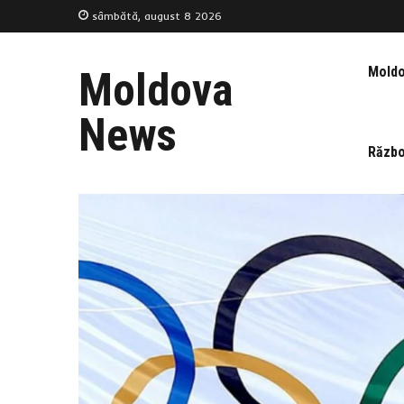
sâmbătă, august 8 2026
Mold
Moldova
News
Războ