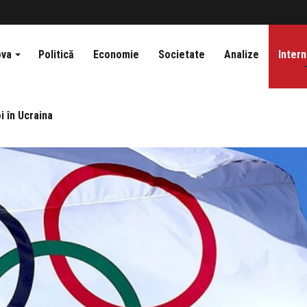
ova
Politică
Economie
Societate
Analize
Intern
i în Ucraina