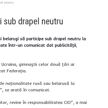
pel neutru
ii sub drapel neutru
i belaruşi să participe sub drapel neutru la
ate într-un comunicat dat publicităţii
,
n Ucraina, gimnaştii celor două ţări ar
izat Federaţia.
 de naţionalitate rusă sau belarusă la
i'”, se arată în comunicat.
iitor, revine în responsabilitatea CIO”, a mai