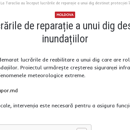
La Taraclia au început lucrările de reparație a unui dig destinat protecției 
MOLDOVA
rările de reparație a unui dig de
inundațiilor
emarat lucrările de reabilitare a unui dig care are rolu
dațiilor. Proiectul urmărește creșterea siguranței infra
 fenomenele meteorologice extreme.
upor.md
locale, intervenția este necesară pentru a asigura funcț