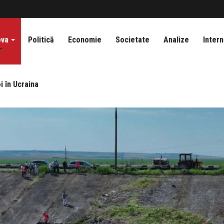
ova
Politică
Economie
Societate
Analize
Intern
i în Ucraina