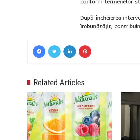
conform termenelor sta
După încheierea interven
îmbunătățit, contribuin
Facebook
Twitter
LinkedIn
Pinterest
Related Articles