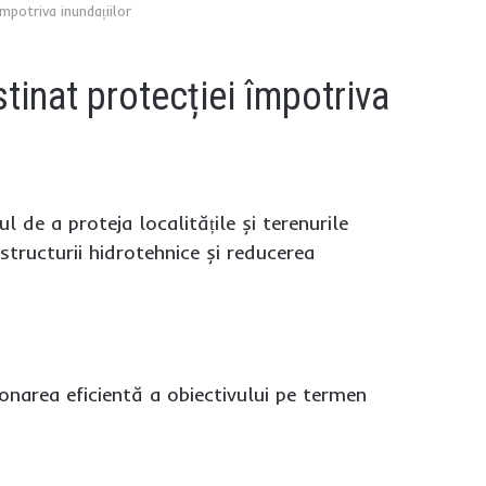
împotriva inundațiilor
stinat protecției împotriva
l de a proteja localitățile și terenurile
structurii hidrotehnice și reducerea
ionarea eficientă a obiectivului pe termen