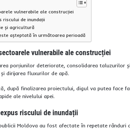
arele vulnerabile ale construcției
 riscului de inundații
ie și agricultură
 este așteptată în următoarea perioadă
sectoarele vulnerabile ale construcției
area porțiunilor deteriorate, consolidarea taluzurilor
și dirijarea fluxurilor de apă.
că, după finalizarea proiectului, digul va putea face faț
pide ale nivelului apei.
expus riscului de inundații
publicii Moldova au fost afectate în repetate rânduri de