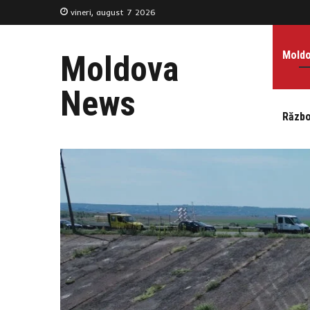
vineri, august 7 2026
Mold
Moldova
News
Războ