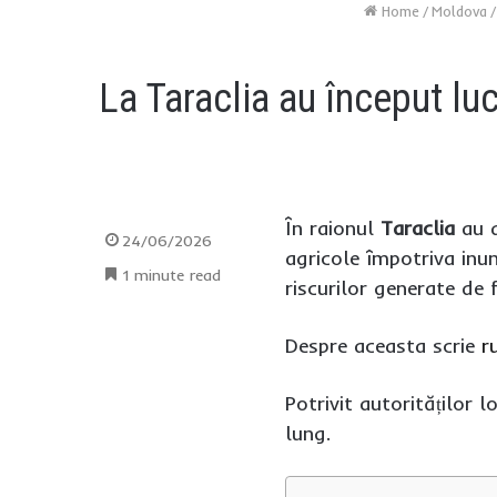
Home
/
Moldova
/
La Taraclia au început luc
În raionul
Taraclia
au d
24/06/2026
agricole împotriva inun
1 minute read
riscurilor generate de
Despre aceasta scrie
r
Potrivit autorităților 
lung.