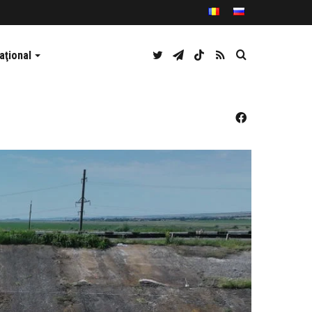
Twitter
Telegram
TikTok
RSS
Caută
aţional
Facebook