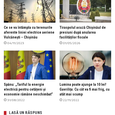
Ce se va întâmpla cu terenurile
Tiraspolul acuză Chișinăul de
aferente liniei electrice aeriene
presiuni după anularea
Vulcănești – Chișinău
facilităților fiscale
04/11/2023
01/05/2026
Spânu: „Tariful la energie
Lumina poate ajunge la 10 lei!
electrică pentru cetățeni și
Gavrilița: Cu cât va fi mai frig, cu
economie rămâne neschimbat”
atât mai scump
31/08/2022
22/11/2022
LASĂ UN RĂSPUNS