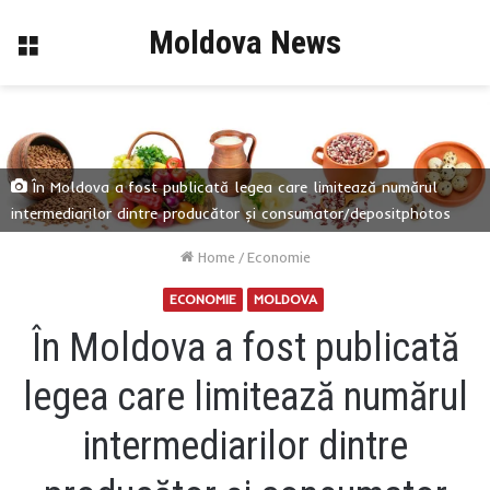
Moldova News
Menu
În Moldova a fost publicată legea care limitează numărul
intermediarilor dintre producător și consumator/depositphotos
Home
/
Economie
ECONOMIE
MOLDOVA
În Moldova a fost publicată
legea care limitează numărul
intermediarilor dintre