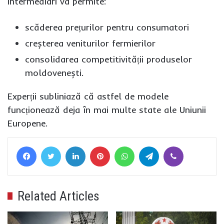
intermediari va permite:
scăderea prețurilor pentru consumatori
creșterea veniturilor fermierilor
consolidarea competitivității produselor
moldovenești.
Experții subliniază că astfel de modele
funcționează deja în mai multe state ale Uniunii
Europene.
Facebook
Twitter
LinkedIn
Pinterest
WhatsApp
Telegram
Viber
Related Articles