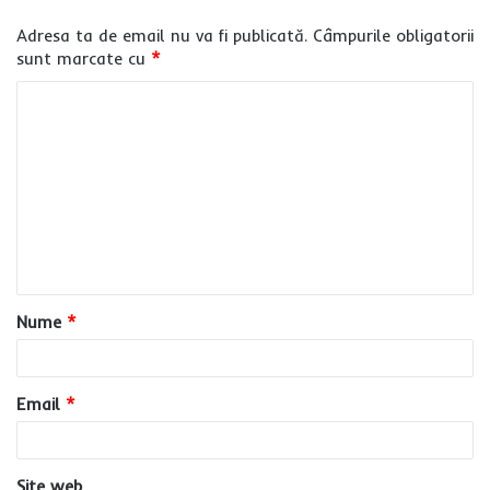
Adresa ta de email nu va fi publicată.
Câmpurile obligatorii
sunt marcate cu
*
C
o
m
e
n
t
a
Nume
*
r
i
u
Email
*
*
Site web