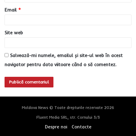
u
Email
*
*
Site web
Salvează-mi numele, emailul și site-ul web în acest
navigator pentru data viitoare când o să comentez.
Moldova News © Toate drepturile rezervate 2026
Fluent Media SRL, str. Cornului 3/3
Despre noi
Contacte