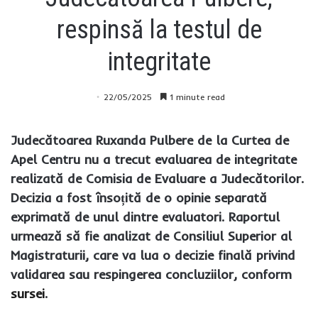
respinsă la testul de
integritate
22/05/2025
1 minute read
Judecătoarea Ruxanda Pulbere de la Curtea de
Apel Centru nu a trecut evaluarea de integritate
realizată de Comisia de Evaluare a Judecătorilor.
Decizia a fost însoțită de o opinie separată
exprimată de unul dintre evaluatori. Raportul
urmează să fie analizat de Consiliul Superior al
Magistraturii, care va lua o decizie finală privind
validarea sau respingerea concluziilor, conform
sursei
.