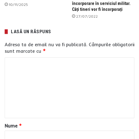
încorporare în serviciul militar.
10/11/2025
Câți tineri vor fi încorporați
27/07/2022
LASĂ UN RĂSPUNS
Adresa ta de email nu va fi publicată.
Câmpurile obligatorii
sunt marcate cu
*
C
o
m
e
n
t
a
Nume
*
r
i