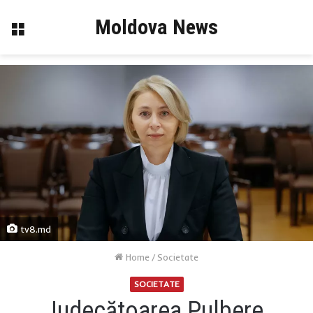
Moldova News
Menu
tv8.md
Home
/
Societate
SOCIETATE
Judecătoarea Pulbere,