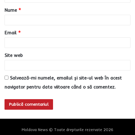
a
Nume
*
r
i
u
Email
*
*
Site web
Salvează-mi numele, emailul și site-ul web în acest
navigator pentru data viitoare când o să comentez.
Moldova News © Toate drepturile rezervate 2026