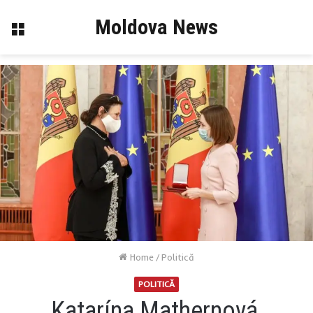
Moldova News
Menu
Home
/
Politică
POLITICĂ
Katarína Mathernová,