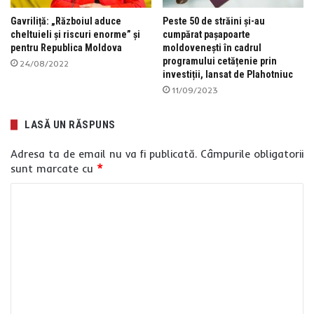
Gavriliță: „Războiul aduce
Peste 50 de străini și-au
cheltuieli și riscuri enorme” și
cumpărat pașapoarte
pentru Republica Moldova
moldovenești în cadrul
programului cetățenie prin
24/08/2022
investiții, lansat de Plahotniuc
11/09/2023
LASĂ UN RĂSPUNS
Adresa ta de email nu va fi publicată.
Câmpurile obligatorii
sunt marcate cu
*
C
o
m
e
n
t