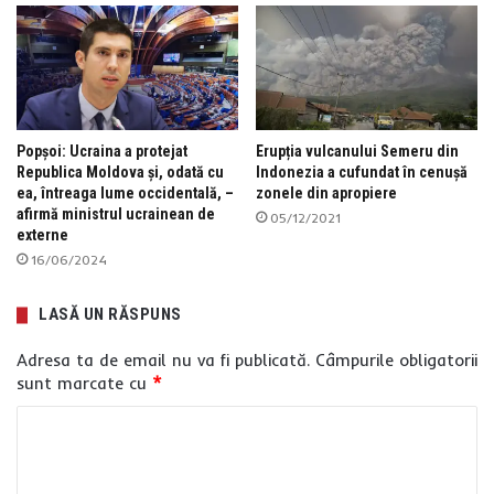
Popșoi: Ucraina a protejat
Erupția vulcanului Semeru din
Republica Moldova și, odată cu
Indonezia a cufundat în cenușă
ea, întreaga lume occidentală, –
zonele din apropiere
afirmă ministrul ucrainean de
05/12/2021
externe
16/06/2024
LASĂ UN RĂSPUNS
Adresa ta de email nu va fi publicată.
Câmpurile obligatorii
sunt marcate cu
*
C
o
m