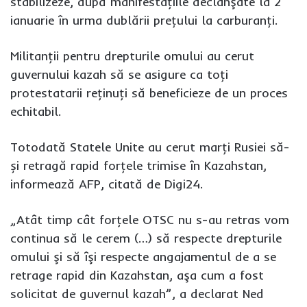
stabilizeze, după manifestaţiile declanşate la 2
ianuarie în urma dublării preţului la carburanţi.
Militanţii pentru drepturile omului au cerut
guvernului kazah să se asigure ca toţi
protestatarii reţinuţi să beneficieze de un proces
echitabil.
Totodată Statele Unite au cerut marţi Rusiei să-
și retragă rapid forţele trimise în Kazahstan,
informează AFP, citată de Digi24.
„Atât timp cât forţele OTSC nu s-au retras vom
continua să le cerem (…) să respecte drepturile
omului şi să îşi respecte angajamentul de a se
retrage rapid din Kazahstan, aşa cum a fost
solicitat de guvernul kazah”, a declarat Ned