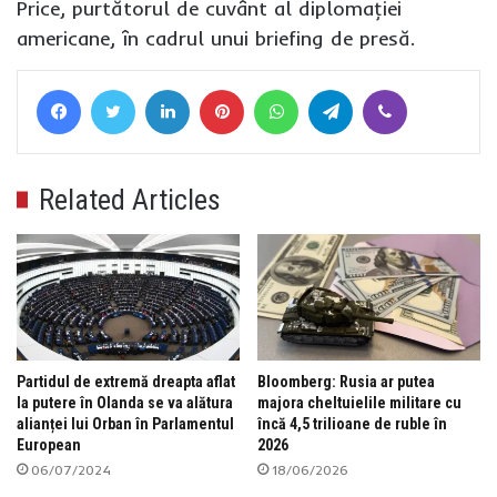
Price, purtătorul de cuvânt al diplomaţiei
americane, în cadrul unui briefing de presă.
Facebook
Twitter
LinkedIn
Pinterest
WhatsApp
Telegram
Viber
Related Articles
Partidul de extremă dreapta aflat
Bloomberg: Rusia ar putea
la putere în Olanda se va alătura
majora cheltuielile militare cu
alianței lui Orban în Parlamentul
încă 4,5 trilioane de ruble în
European
2026
06/07/2024
18/06/2026