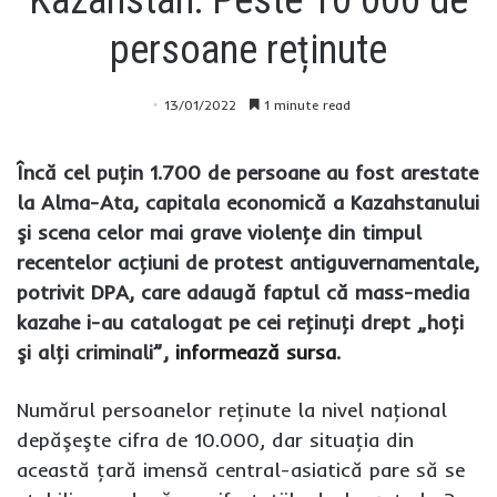
Kazahstan: Peste 10 000 de
persoane reținute
13/01/2022
1 minute read
Încă cel puţin 1.700 de persoane au fost arestate
la Alma-Ata, capitala economică a Kazahstanului
şi scena celor mai grave violenţe din timpul
recentelor acţiuni de protest antiguvernamentale,
potrivit DPA, care adaugă faptul că mass-media
kazahe i-au catalogat pe cei reţinuţi drept „hoţi
şi alţi criminali”,
informează sursa
.
Numărul persoanelor reţinute la nivel naţional
depăşeşte cifra de 10.000, dar situaţia din
această ţară imensă central-asiatică pare să se