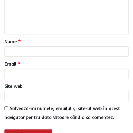
e
n
t
a
Nume
*
r
i
u
Email
*
*
Site web
Salvează-mi numele, emailul și site-ul web în acest
navigator pentru data viitoare când o să comentez.