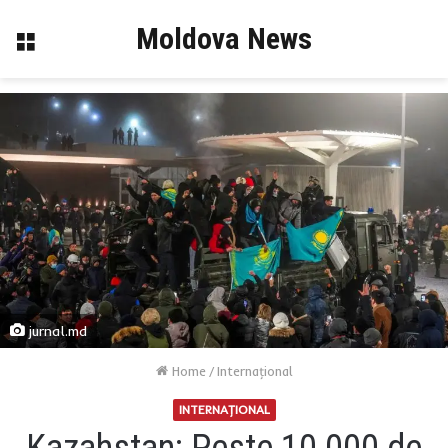
Moldova News
Menu
jurnal.md
Home
/
Internaţional
INTERNAŢIONAL