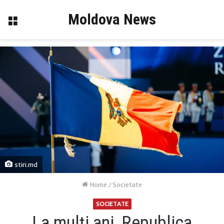
Moldova News
Menu
stiri.md
Home
/
Societate
SOCIETATE
La mulți ani, Republica