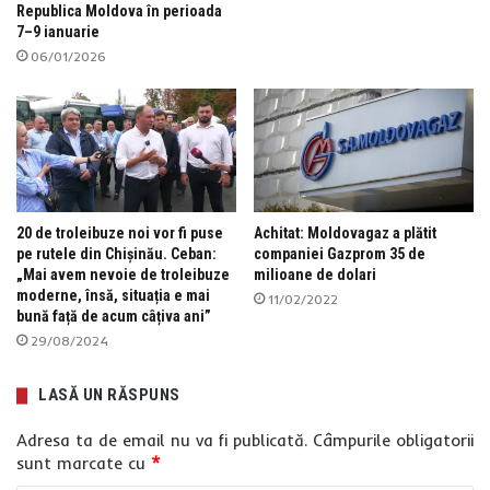
Republica Moldova în perioada
7–9 ianuarie
06/01/2026
20 de troleibuze noi vor fi puse
Achitat: Moldovagaz a plătit
pe rutele din Chișinău. Ceban:
companiei Gazprom 35 de
„Mai avem nevoie de troleibuze
milioane de dolari
moderne, însă, situația e mai
11/02/2022
bună față de acum câțiva ani”
29/08/2024
LASĂ UN RĂSPUNS
Adresa ta de email nu va fi publicată.
Câmpurile obligatorii
sunt marcate cu
*