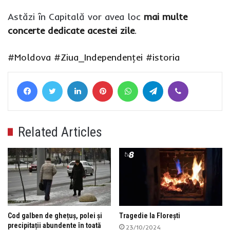
Astăzi în Capitală vor avea loc
mai multe
concerte dedicate acestei zile
.
#Moldova
#Ziua_Independenţei
#istoria
Facebook
Twitter
LinkedIn
Pinterest
WhatsApp
Telegram
Viber
Related Articles
Cod galben de ghețuș, polei și
Tragedie la Florești
precipitații abundente în toată
23/10/2024