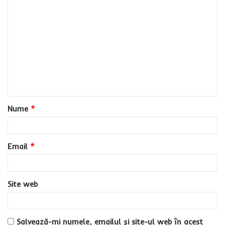
C
o
m
e
n
t
a
Nume
*
r
i
u
Email
*
*
Site web
Salvează-mi numele, emailul și site-ul web în acest