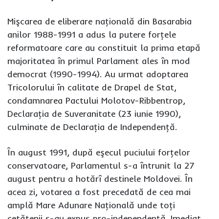
Mişcarea de eliberare naţională din Basarabia
anilor 1988-1991 a adus la putere forţele
reformatoare care au constituit la prima etapă
majoritatea în primul Parlament ales în mod
democrat (1990-1994). Au urmat adoptarea
Tricolorului în calitate de Drapel de Stat,
condamnarea Pactului Molotov-Ribbentrop,
Declaraţia de Suveranitate (23 iunie 1990),
culminate de Declaraţia de Independenţă.
În august 1991, după eşecul puciului forţelor
conservatoare, Parlamentul s-a întrunit la 27
august pentru a hotărî destinele Moldovei. În
acea zi, votarea a fost precedată de cea mai
amplă Mare Adunare Naţională unde toţi
cetăţenii s-au expus pro-independenţă. Imediat,