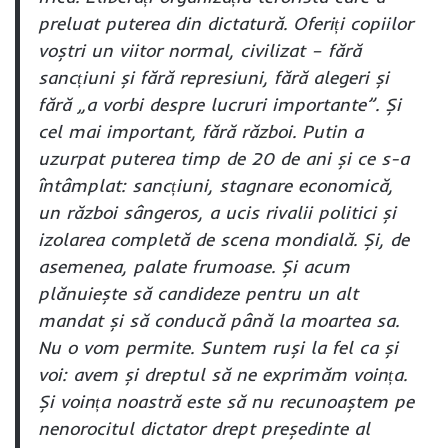
preluat puterea din dictatură. Oferiți copiilor
voștri un viitor normal, civilizat – fără
sancțiuni și fără represiuni, fără alegeri și
fără „a vorbi despre lucruri importante”. Și
cel mai important, fără război. Putin a
uzurpat puterea timp de 20 de ani și ce s-a
întâmplat: sancțiuni, stagnare economică,
un război sângeros, a ucis rivalii politici și
izolarea completă de scena mondială. Și, de
asemenea, palate frumoase. Și acum
plănuiește să candideze pentru un alt
mandat și să conducă până la moartea sa.
Nu o vom permite. Suntem ruși la fel ca și
voi: avem și dreptul să ne exprimăm voința.
Și voința noastră este să nu recunoaștem pe
nenorocitul dictator drept președinte al