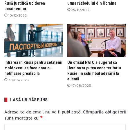
Rusă justifică uciderea
urma războiului din Ucraina
ucrainenilor
25/11/2022
10/12/2022
Intrarea în Rusia pentru cetățenii
Un oficial NATO a sugerat că
moldoveni se face doar cu
Ucraina ar putea ceda teritoriu
notificare prealabilă
Rusiei în schimbul aderării la
alianță
30/06/2025
17/08/2023
LASĂ UN RĂSPUNS
Adresa ta de email nu va fi publicată.
Câmpurile obligatorii
sunt marcate cu
*
C