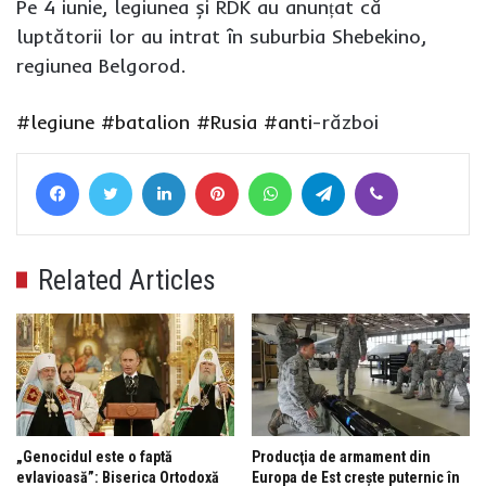
Pe 4 iunie, legiunea și RDK au anunțat că
luptătorii lor au intrat în suburbia Shebekino,
regiunea Belgorod.
#legiune
#batalion
#Rusia
#anti
-război
Facebook
Twitter
LinkedIn
Pinterest
WhatsApp
Telegram
Viber
Related Articles
„Genocidul este o faptă
Producţia de armament din
evlavioasă”: Biserica Ortodoxă
Europa de Est creşte puternic în