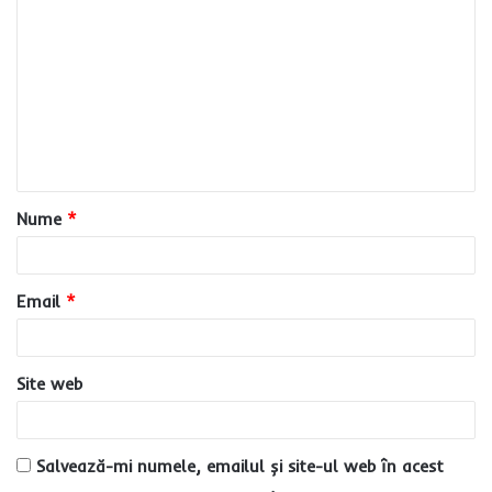
o
m
e
n
t
a
Nume
*
r
i
u
Email
*
*
Site web
Salvează-mi numele, emailul și site-ul web în acest