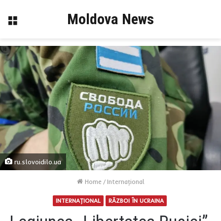
Moldova News
Menu
ru.slovoidilo.ua
Home
/
Internaţional
INTERNAŢIONAL
RĂZBOI ÎN UCRAINA