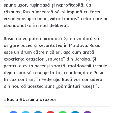
spune ușor, rușinoasă și neprofitabilă. Ca
răspuns, Rusia încearcă să-și impună cu forța
viziunea asupra unui „viitor frumos” celor care au
abandonat-o în mod deliberat.
Rusia nu va putea niciodată (și nu va dori) să
asigure pacea și securitatea în Moldova. Rusia
este un drum către nicăieri, așa cum arată
experiența orașelor „salvate” din Ucraina. Și
pentru a evita aceeași soartă, moldovenii trebuie
deja acum să renunțe la tot ce îi leagă de Rusia.
În caz contrar, în Federația Rusă vor considera
din nou că acestea sunt „pământuri rusești”.
#Rusia
#Ucraina
#razboi
Facebook
Twitter
LinkedIn
Pinterest
WhatsApp
Telegram
Viber