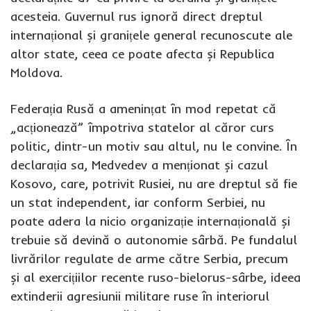
acesteia. Guvernul rus ignoră direct dreptul
internațional și granițele general recunoscute ale
altor state, ceea ce poate afecta și Republica
Moldova.
Federația Rusă a amenințat în mod repetat că
„acționează” împotriva statelor al căror curs
politic, dintr-un motiv sau altul, nu le convine. În
declarația sa, Medvedev a menționat și cazul
Kosovo, care, potrivit Rusiei, nu are dreptul să fie
un stat independent, iar conform Serbiei, nu
poate adera la nicio organizație internațională și
trebuie să devină o autonomie sârbă. Pe fundalul
livrărilor regulate de arme către Serbia, precum
și al exercițiilor recente ruso-bielorus-sârbe, ideea
extinderii agresiunii militare ruse în interiorul