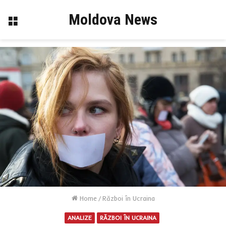
Moldova News
Menu
Home
/
Război în Ucraina
ANALIZE
RĂZBOI ÎN UCRAINA