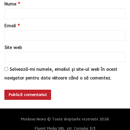
Nume
*
r
i
u
Email
*
*
Site web
Salvează-mi numele, emailul și site-ul web în acest
navigator pentru data viitoare când o să comentez.
Moldova News © Toate drepturile rezervate 2026
Fluent Media SRL, str. Cornului 3/3