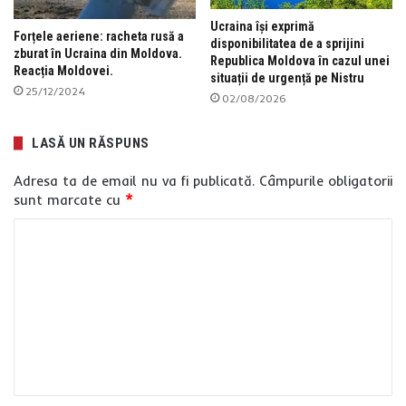
Ucraina își exprimă
Forțele aeriene: racheta rusă a
disponibilitatea de a sprijini
zburat în Ucraina din Moldova.
Republica Moldova în cazul unei
Reacția Moldovei.
situații de urgență pe Nistru
25/12/2024
02/08/2026
LASĂ UN RĂSPUNS
Adresa ta de email nu va fi publicată.
Câmpurile obligatorii
sunt marcate cu
*
C
o
m
e
n
t
a