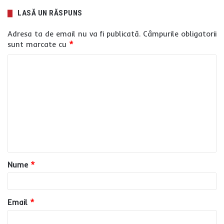
LASĂ UN RĂSPUNS
Adresa ta de email nu va fi publicată.
Câmpurile obligatorii
sunt marcate cu
*
C
o
m
e
n
t
a
Nume
*
r
i
u
Email
*
*