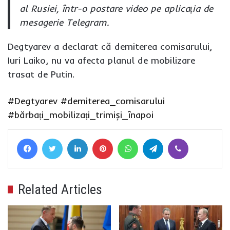
al Rusiei, într-o postare video pe aplicația de
mesagerie Telegram.
Degtyarev a declarat că demiterea comisarului,
Iuri Laiko, nu va afecta planul de mobilizare
trasat de Putin.
#Degtyarev
#demiterea_comisarului
#bărbați_mobilizați_trimiși_înapoi
Facebook
Twitter
LinkedIn
Pinterest
WhatsApp
Telegram
Viber
Related Articles