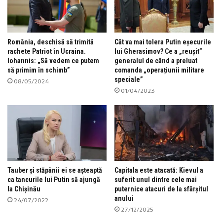
România, deschisă să trimită
Cât va mai tolera Putin eșecurile
rachete Patriot în Ucraina.
lui Gherasimov? Ce a „reușit”
Iohannis: „Să vedem ce putem
generalul de când a preluat
să primim în schimb”
comanda „operațiunii militare
speciale”
08/05/2024
01/04/2023
Tauber și stăpânii ei se așteaptă
Capitala este atacată: Kievul a
ca tancurile lui Putin să ajungă
suferit unul dintre cele mai
la Chișinău
puternice atacuri de la sfârșitul
anului
24/07/2022
27/12/2025