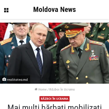
Moldova News
Menu
realitatea.md
Home
/
Război în Ucraina
RĂZBOI ÎN UCRAINA
Mai mulți bărbați mobilizați