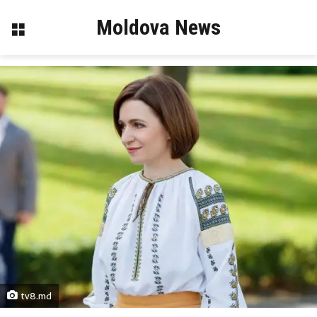
Moldova News
Menu
tv8.md