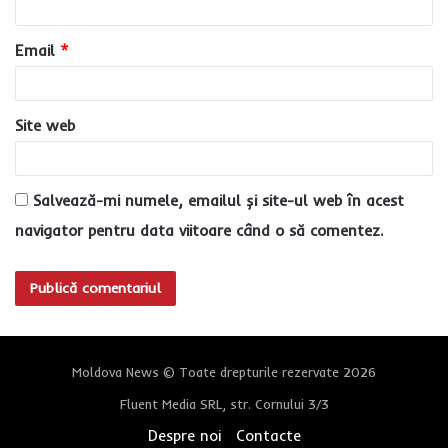
i
u
Email
*
*
Site web
Salvează-mi numele, emailul și site-ul web în acest
navigator pentru data viitoare când o să comentez.
Moldova News © Toate drepturile rezervate 2026
Fluent Media SRL, str. Cornului 3/3
Despre noi
Contacte