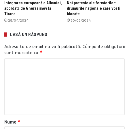
Integrarea europeană a Albaniei,
Noi proteste ale fermierilor:
abordată de Gherasimov la
drumurile naționale care vor fi
Tirana
blocate
28/04/2024
20/02/2024
LASĂ UN RĂSPUNS
Adresa ta de email nu va fi publicată.
Câmpurile obligatorii
sunt marcate cu
*
C
o
m
e
n
t
a
Nume
*
r