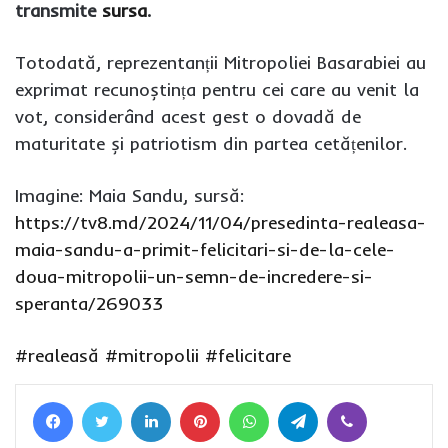
transmite
sursa
.
Totodată, reprezentanții Mitropoliei Basarabiei au
exprimat recunoștința pentru cei care au venit la
vot, considerând acest gest o dovadă de
maturitate și patriotism din partea cetățenilor.
Imagine: Maia Sandu, sursă:
https://tv8.md/2024/11/04/presedinta-realeasa-
maia-sandu-a-primit-felicitari-si-de-la-cele-
doua-mitropolii-un-semn-de-incredere-si-
speranta/269033
#realeasă
#mitropolii
#felicitare
Facebook
Twitter
LinkedIn
Pinterest
WhatsApp
Telegram
Viber