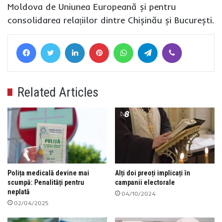
Moldova de Uniunea Europeană și pentru
consolidarea relațiilor dintre Chișinău și București.
Facebook
Twitter
LinkedIn
Pinterest
WhatsApp
Telegram
Viber
Related Articles
Polița medicală devine mai
Alți doi preoți implicați în
scumpă: Penalități pentru
campanii electorale
neplată
04/10/2024
02/04/2025