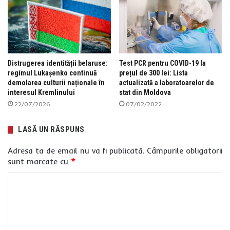
Distrugerea identității belaruse:
Test PCR pentru COVID-19 la
regimul Lukașenko continuă
prețul de 300 lei: Lista
demolarea culturii naționale în
actualizată a laboratoarelor de
interesul Kremlinului
stat din Moldova
22/07/2026
07/02/2022
LASĂ UN RĂSPUNS
Adresa ta de email nu va fi publicată.
Câmpurile obligatorii
sunt marcate cu
*
C
o
m
e