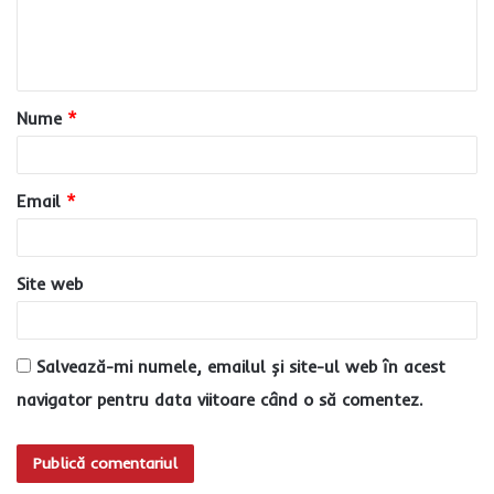
n
t
a
Nume
*
r
i
u
Email
*
*
Site web
Salvează-mi numele, emailul și site-ul web în acest
navigator pentru data viitoare când o să comentez.