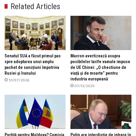
Related Articles
Senatul SUA a făcut primul pas
Macron avertizează asupra
spre adoptarea unui amplu
posibilelor tarife vamale impuse
pachet de sancțiuni împotriva
de UE Chinei: „O chestiune de
Rusiei și Iranului
viață și de moarte” pentru
industria europeană
31/07/2026
07/12/2025
Portiță pentru Moldova? Comisia
Putin are interdicție de intrare în