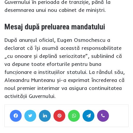
Guvernului în perioada de tranziție, până la
desemnarea unui nou cabinet de miniștri.
Mesaj după preluarea mandatului
După anunțul oficial, Eugen Osmochescu a
declarat că își asumă această responsabilitate
„cu onoare și deplină seriozitate”, subliniind că
va depune toate eforturile pentru buna
funcționare a instituțiilor statului. La rândul său,
Alexandru Munteanu și-a exprimat încrederea că
noul premier interimar va asigura continuitatea
activității Guvernului.
Facebook
Twitter
LinkedIn
Pinterest
WhatsApp
Telegram
Viber