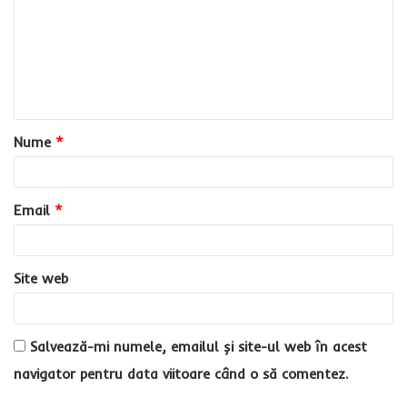
m
e
n
t
a
Nume
*
r
i
u
Email
*
*
Site web
Salvează-mi numele, emailul și site-ul web în acest
navigator pentru data viitoare când o să comentez.