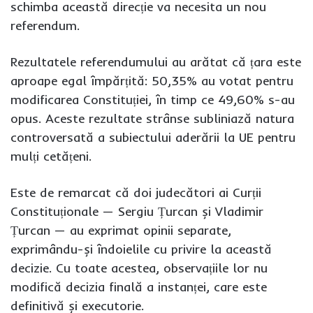
schimba această direcție va necesita un nou
referendum.
Rezultatele referendumului au arătat că țara este
aproape egal împărțită: 50,35% au votat pentru
modificarea Constituției, în timp ce 49,60% s-au
opus. Aceste rezultate strânse subliniază natura
controversată a subiectului aderării la UE pentru
mulți cetățeni.
Este de remarcat că doi judecători ai Curții
Constituționale — Sergiu Țurcan și Vladimir
Țurcan — au exprimat opinii separate,
exprimându-și îndoielile cu privire la această
decizie. Cu toate acestea, observațiile lor nu
modifică decizia finală a instanței, care este
definitivă și executorie.