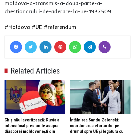
moldova-a-transmis-a-doua-parte-a-
chestionarului-de-aderare-la-ue-1937509
#Moldova
#UE
#referendum
Facebook
Twitter
LinkedIn
Pinterest
WhatsApp
Telegram
Viber
Related Articles
Chișinăul avertizează: Rusia a
Întâlnirea Sandu-Zelenski:
intensificat presiunile asupra
coordonarea eforturilor pe
diasporei moldovenești din
drumul spre UE și legătura cu