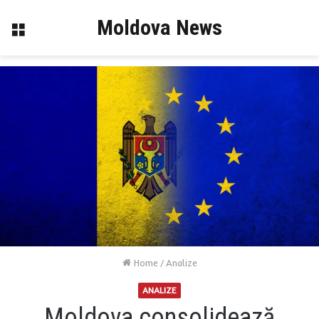
Moldova News
Menu
Home
/
Analize
ANALIZE
Moldova consolidează