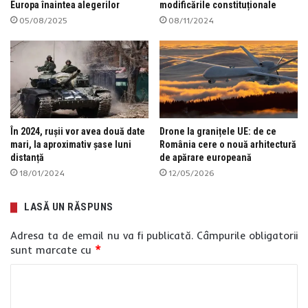
Europa înaintea alegerilor
modificările constituționale
05/08/2025
08/11/2024
În 2024, rușii vor avea două date
Drone la granițele UE: de ce
mari, la aproximativ șase luni
România cere o nouă arhitectură
distanță
de apărare europeană
18/01/2024
12/05/2026
LASĂ UN RĂSPUNS
Adresa ta de email nu va fi publicată.
Câmpurile obligatorii
sunt marcate cu
*
C
o