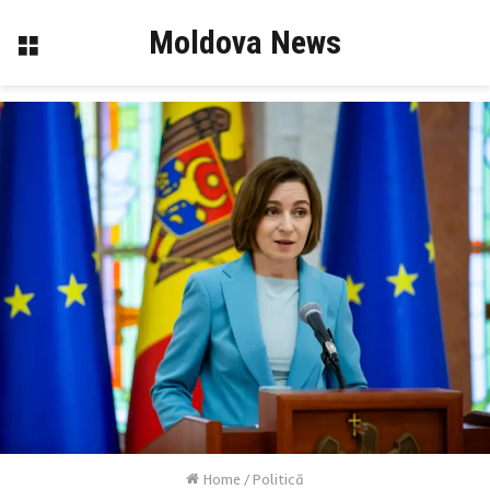
Moldova News
Menu
Home
/
Politică