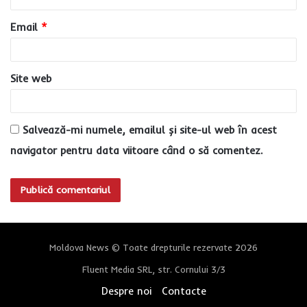
u
Email
*
*
Site web
Salvează-mi numele, emailul și site-ul web în acest
navigator pentru data viitoare când o să comentez.
Moldova News © Toate drepturile rezervate 2026
Fluent Media SRL, str. Cornului 3/3
Despre noi
Contacte