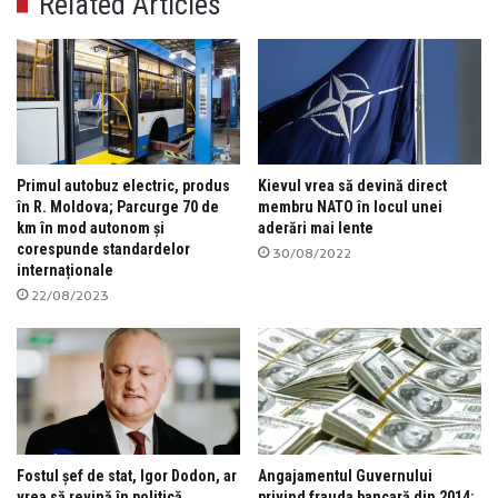
Related Articles
Primul autobuz electric, produs
Kievul vrea să devină direct
în R. Moldova; Parcurge 70 de
membru NATO în locul unei
km în mod autonom și
aderări mai lente
corespunde standardelor
30/08/2022
internaționale
22/08/2023
Fostul șef de stat, Igor Dodon, ar
Angajamentul Guvernului
vrea să revină în politică
privind frauda bancară din 2014: