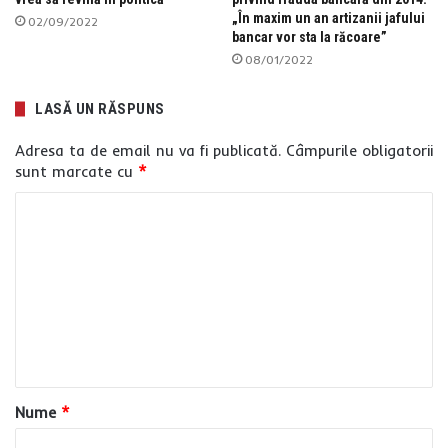
„În maxim un an artizanii jafului
02/09/2022
bancar vor sta la răcoare”
08/01/2022
LASĂ UN RĂSPUNS
Adresa ta de email nu va fi publicată.
Câmpurile obligatorii
sunt marcate cu
*
C
o
m
e
n
t
a
Nume
*
r
i