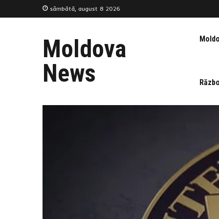
sâmbătă, august 8 2026
Mold
Moldova
News
Războ