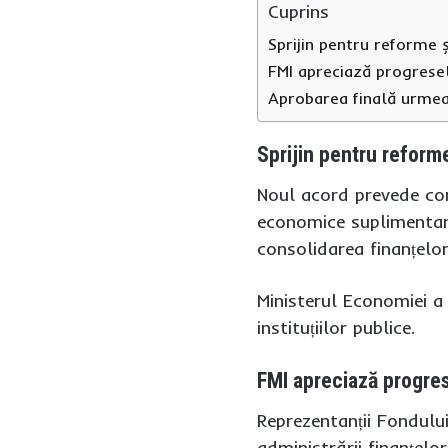
Cuprins
Sprijin pentru reforme 
FMI apreciază progresel
Aprobarea finală urmeaz
Sprijin pentru reform
Noul acord prevede con
economice suplimentare
consolidarea finanțelor 
Ministerul Economiei a 
instituțiilor publice.
FMI apreciază progrese
Reprezentanții Fondului
administrării finanțel