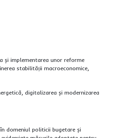
ova și implementarea unor reforme
nerea stabilității macroeconomice,
nergetică, digitalizarea și modernizarea
în domeniul politicii bugetare și
t evidențiate măsurile adoptate pentru