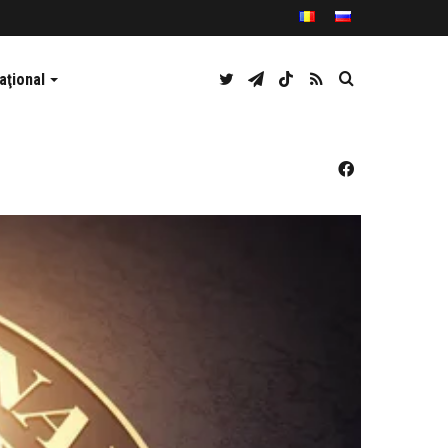
Twitter
Telegram
TikTok
RSS
Caută
aţional
Facebook