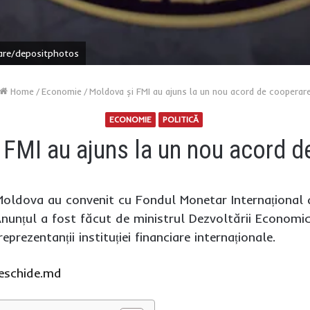
are/depositphotos
Home
/
Economie
/
Moldova și FMI au ajuns la un nou acord de cooperar
ECONOMIE
POLITICĂ
 FMI au ajuns la un nou acord d
i Moldova au convenit cu Fondul Monetar Internațional
nunțul a fost făcut de ministrul Dezvoltării Economice
eprezentanții instituției financiare internaționale.
eschide.md