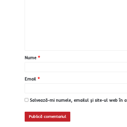
o
m
e
n
t
a
Nume
*
r
i
u
Email
*
*
Salvează-mi numele, emailul și site-ul web în a