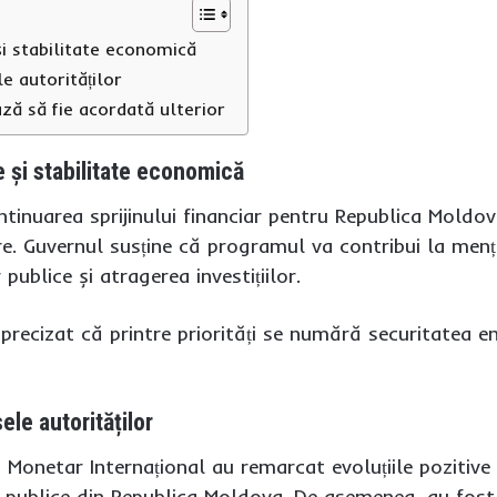
și stabilitate economică
e autorităților
ă să fie acordată ulterior
e și stabilitate economică
tinuarea sprijinului financiar pentru Republica Mold
. Guvernul susține că programul va contribui la menți
publice și atragerea investițiilor.
precizat că printre priorități se numără securitatea e
le autorităților
 Monetar Internațional au remarcat evoluțiile pozitive 
or publice din Republica Moldova. De asemenea, au fos