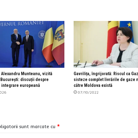
 Alexandru Munteanu, vizită
Gavrilița, îngrijorată: Riscul ca G
a București: discuții despre
sisteze complet livrările de gaze 
i integrare europeană
către Moldova există
2026
07/10/2022
ligatorii sunt marcate cu
*