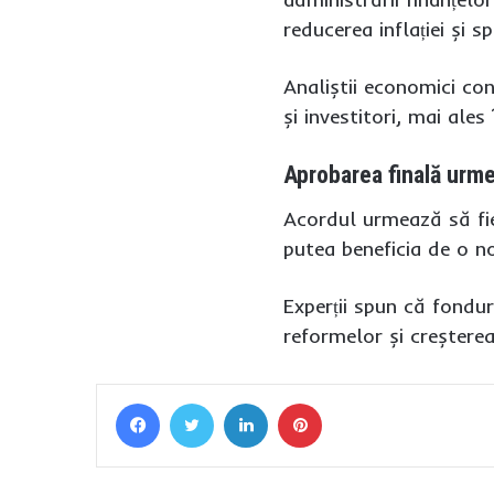
reducerea inflației și sp
Analiștii economici co
și investitori, mai ales
Aprobarea finală urme
Acordul urmează să fie
putea beneficia de o n
Experții spun că fondur
reformelor și creșterea
Facebook
Twitter
LinkedIn
Pinterest