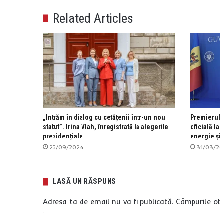
Related Articles
„Intrăm în dialog cu cetățenii într-un nou
Premierul
statut”. Irina Vlah, înregistrată la alegerile
oficială l
prezidențiale
energie ș
22/09/2024
31/03/
LASĂ UN RĂSPUNS
Adresa ta de email nu va fi publicată.
Câmpurile ob
C