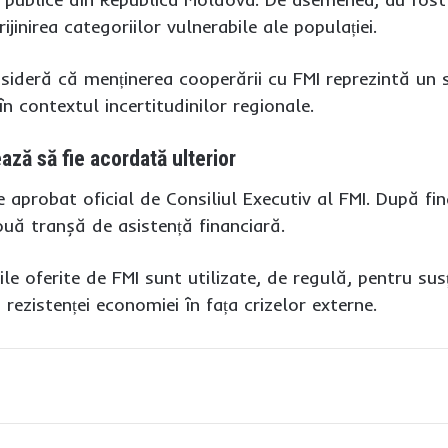
rijinirea categoriilor vulnerabile ale populației.
nsideră că menținerea cooperării cu FMI reprezintă un 
 în contextul incertitudinilor regionale.
ază să fie acordată ulterior
 aprobat oficial de Consiliul Executiv al FMI. După fi
ouă tranșă de asistență financiară.
ile oferite de FMI sunt utilizate, de regulă, pentru s
 rezistenței economiei în fața crizelor externe.