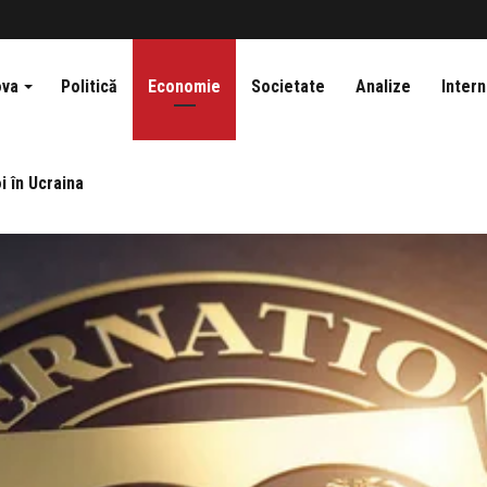
ova
Politică
Economie
Societate
Analize
Intern
i în Ucraina